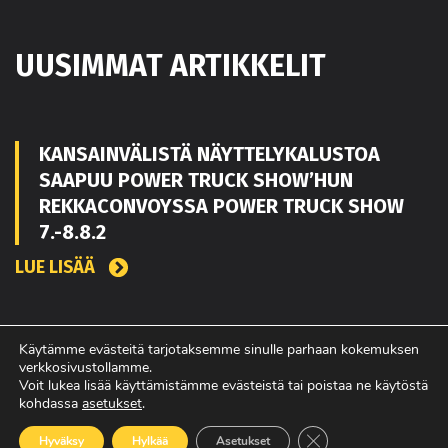
UUSIMMAT ARTIKKELIT
KANSAINVÄLISTÄ NÄYTTELYKALUSTOA
SAAPUU POWER TRUCK SHOW’HUN
REKKACONVOYSSA POWER TRUCK SHOW
7.-8.8.2
LUE LISÄÄ
TOUKO KAAKKO VAHVISTAMAAN MATEKON
Käytämme evästeitä tarjotaksemme sinulle parhaan kokemuksen
verkkosivustollamme.
MYYNTIÄ PIRKANMAALLA
Voit lukea lisää käyttämistämme evästeistä tai poistaa ne käytöstä
kohdassa
asetukset
.
LUE LISÄÄ
Sulje evästebanneri
Hyväksy
Hylkää
Asetukset