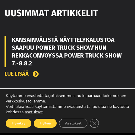
UUSIMMAT ARTIKKELIT
KANSAINVÄLISTÄ NÄYTTELYKALUSTOA
SAAPUU POWER TRUCK SHOW’HUN
REKKACONVOYSSA POWER TRUCK SHOW
7.-8.8.2
LUE LISÄÄ
Käytämme evästeitä tarjotaksemme sinulle parhaan kokemuksen
TOUKO KAAKKO VAHVISTAMAAN MATEKON
verkkosivustollamme.
MYYNTIÄ PIRKANMAALLA
Voit lukea lisää käyttämistämme evästeistä tai poistaa ne käytöstä
kohdassa
asetukset
.
LUE LISÄÄ
Sulje evästebanneri
Hyväksy
Hylkää
Asetukset