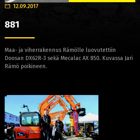
12.09.2017
881
Maa- ja viherrakennus Rämölle luovutettiin
Doosan DX62R-3 sekä Mecalac AX 850. Kuvassa Jari
Rämö poikineen.