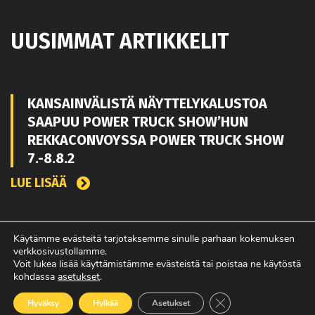
UUSIMMAT ARTIKKELIT
KANSAINVÄLISTÄ NÄYTTELYKALUSTOA
SAAPUU POWER TRUCK SHOW’HUN
REKKACONVOYSSA POWER TRUCK SHOW
7.-8.8.2
LUE LISÄÄ
TOUKO KAAKKO VAHVISTAMAAN MATEKON
Käytämme evästeitä tarjotaksemme sinulle parhaan kokemuksen
verkkosivustollamme.
MYYNTIÄ PIRKANMAALLA
Voit lukea lisää käyttämistämme evästeistä tai poistaa ne käytöstä
kohdassa
asetukset
.
LUE LISÄÄ
Sulje evästebanneri
Hyväksy
Hylkää
Asetukset