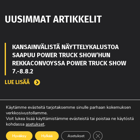
UUSIMMAT ARTIKKELIT
KANSAINVÄLISTÄ NÄYTTELYKALUSTOA
SAAPUU POWER TRUCK SHOW’HUN
REKKACONVOYSSA POWER TRUCK SHOW
7.-8.8.2
LUE LISÄÄ
TOUKO KAAKKO VAHVISTAMAAN MATEKON
Käytämme evästeitä tarjotaksemme sinulle parhaan kokemuksen
verkkosivustollamme.
MYYNTIÄ PIRKANMAALLA
Voit lukea lisää käyttämistämme evästeistä tai poistaa ne käytöstä
kohdassa
asetukset
.
LUE LISÄÄ
Sulje evästebanneri
Hyväksy
Hylkää
Asetukset