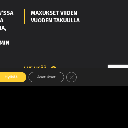
W’SSA
MAXUKSET VIIDEN
TA
VUODEN TAKUULLA
IA,
MIN
LUE LISÄÄ
Sulje evästebanneri
Hylkää
Asetukset