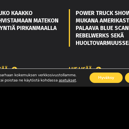
UKO KAAKKO
POWER TRUCK SHO
HVISTAMAAN MATEKON
MUKANA AMERIKAS
YNTIÄ PIRKANMAALLA
PALAAVA BLUE SCAN
REBELWERKS SEKÄ
HUOLTOVARMUUSSE
ISÄÄ
LUE LISÄÄ
 parhaan kokemuksen verkkosivustollamme.
Hyväksy
 tai poistaa ne käytöstä kohdassa
asetukset
.