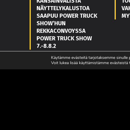
KANSAINVÄLISTÄ
TO
NÄYTTELYKALUSTOA
VA
SAAPUU POWER TRUCK
MY
SHOW’HUN
REKKACONVOYSSA
POWER TRUCK SHOW
7.-8.8.2
LUE LISÄÄ
LUE L
Käytämme evästeitä tarjotaksemme sinulle
Voit lukea lisää käyttämistämme evästeistä