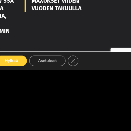
W’SSA
MAXUKSET VIIDEN
TA
VUODEN TAKUULLA
IA,
MIN
LUE LISÄÄ
Sulje evästebanneri
Hylkää
Asetukset