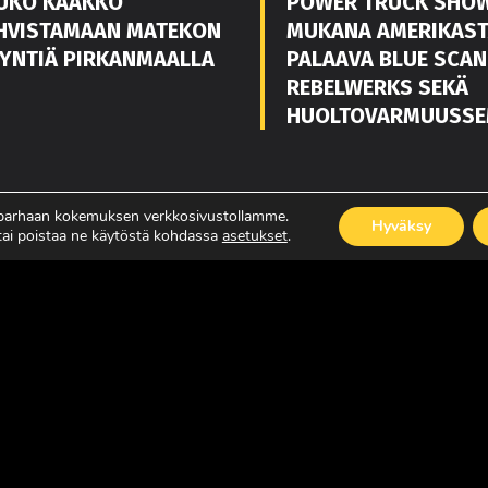
UKO KAAKKO
POWER TRUCK SHO
HVISTAMAAN MATEKON
MUKANA AMERIKAS
YNTIÄ PIRKANMAALLA
PALAAVA BLUE SCAN
REBELWERKS SEKÄ
HUOLTOVARMUUSSE
ISÄÄ
LUE LISÄÄ
 parhaan kokemuksen verkkosivustollamme.
Hyväksy
 tai poistaa ne käytöstä kohdassa
asetukset
.