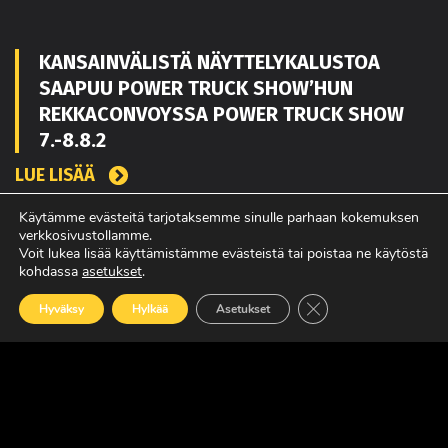
KANSAINVÄLISTÄ NÄYTTELYKALUSTOA
SAAPUU POWER TRUCK SHOW’HUN
REKKACONVOYSSA POWER TRUCK SHOW
7.-8.8.2
LUE LISÄÄ
Käytämme evästeitä tarjotaksemme sinulle parhaan kokemuksen
verkkosivustollamme.
Voit lukea lisää käyttämistämme evästeistä tai poistaa ne käytöstä
TOUKO KAAKKO VAHVISTAMAAN MATEKON
kohdassa
asetukset
.
MYYNTIÄ PIRKANMAALLA
Sulje evästebanneri
Hyväksy
Hylkää
Asetukset
LUE LISÄÄ
POWER TRUCK SHOW’SSA MUKANA
AMERIKASTA PALAAVA BLUE SCANIA,