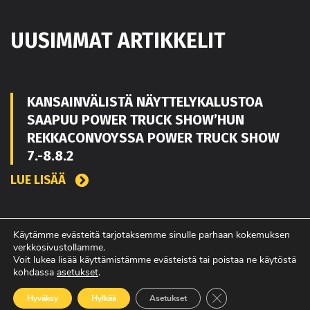
UUSIMMAT ARTIKKELIT
KANSAINVÄLISTÄ NÄYTTELYKALUSTOA
SAAPUU POWER TRUCK SHOW’HUN
REKKACONVOYSSA POWER TRUCK SHOW
7.-8.8.2
LUE LISÄÄ
TOUKO KAAKKO VAHVISTAMAAN MATEKON
Käytämme evästeitä tarjotaksemme sinulle parhaan kokemuksen
verkkosivustollamme.
MYYNTIÄ PIRKANMAALLA
Voit lukea lisää käyttämistämme evästeistä tai poistaa ne käytöstä
kohdassa
asetukset
.
LUE LISÄÄ
Sulje evästebanneri
Hyväksy
Hylkää
Asetukset