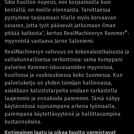
Siksi huollon nopeus, niin korjaamoilla kuin
kentällä, on meille olennaista. Tarvittaessa
pystymme tarjoamaan tilalle myös korvaavan
vasaran, jotta työt pääsevät jatkumaan ilman
®
pitkää katkosta”, kertoo RealMachineryn Rammer
-
myynnistä vastaava Jarno Saloniemi.
RealMachineryn vahvuus on kokonaisratkaisussa ja
valtakunnallisessa verkostossa: sama kumppani
palvelee Rammer-iskuvasaroiden myynnissä,
huollossa ja vuokrauksessa koko Suomessa. Kun
palveluketju on yhden toimijan hallinnassa,
asiakkaan kalustotarpeita voidaan tarkastella
laajemmin ja ennakoida paremmin. Tämä näkyy
käytännössä sujuvampana arkena työmaalla,
parempana käytettävyytenä ja hallittavampina
kustannuksina.
Kotimainen laatu ja oikea huolto varmistavat