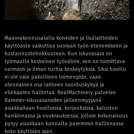
Maanrakennusalalla koneiden ja lisälaitteiden
käyttöaste vaikuttaa suoraan työn etenemiseen ja
kustannustehokkuuteen. Kun iskuvasara on
työmaalla keskeinen työväline, sen on toimittava
varmasti ja ilman turhia keskeytyksiä. Siksi huolto
ei ole vain pakollinen toimenpide, vaan
olennainen osa laitteen suorituskykyä ja
elinkaaren hallintaa. RealMachinery palvelee
Rammer-iskuvasaroiden jälleenmyyjänä
asiakkaitaan huolloissa, korjauksissa, kaluston
hankinnassa ja vuokrauksessa, jolloin kokonaisuus
pysyy asiakkaan kannalta paremmin hallinnassa
koko käyttöiän ajan.