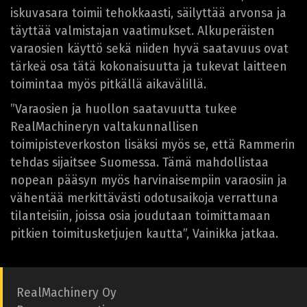
iskuvasara toimii tehokkaasti, säilyttää arvonsa ja
täyttää valmistajan vaatimukset. Alkuperäisten
varaosien käyttö sekä niiden hyvä saatavuus ovat
tärkeä osa tätä kokonaisuutta ja tukevat laitteen
toimintaa myös pitkällä aikavälillä.
”Varaosien ja huollon saatavuutta tukee
RealMachineryn valtakunnallisen
toimipisteverkoston lisäksi myös se, että Rammerin
tehdas sijaitsee Suomessa. Tämä mahdollistaa
nopean pääsyn myös harvinaisempiin varaosiin ja
vähentää merkittävästi odotusaikoja verrattuna
tilanteisiin, joissa osia joudutaan toimittamaan
pitkien toimitusketjujen kautta”, Vainikka jatkaa.
RealMachinery Oy