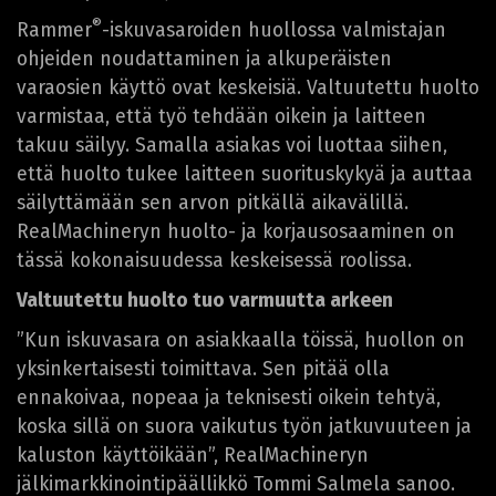
®
Rammer
-iskuvasaroiden huollossa valmistajan
ohjeiden noudattaminen ja alkuperäisten
varaosien käyttö ovat keskeisiä. Valtuutettu huolto
varmistaa, että työ tehdään oikein ja laitteen
takuu säilyy. Samalla asiakas voi luottaa siihen,
että huolto tukee laitteen suorituskykyä ja auttaa
säilyttämään sen arvon pitkällä aikavälillä.
RealMachineryn huolto- ja korjausosaaminen on
tässä kokonaisuudessa keskeisessä roolissa.
Valtuutettu huolto tuo varmuutta arkeen
”Kun iskuvasara on asiakkaalla töissä, huollon on
yksinkertaisesti toimittava. Sen pitää olla
ennakoivaa, nopeaa ja teknisesti oikein tehtyä,
koska sillä on suora vaikutus työn jatkuvuuteen ja
kaluston käyttöikään”, RealMachineryn
jälkimarkkinointipäällikkö Tommi Salmela sanoo.