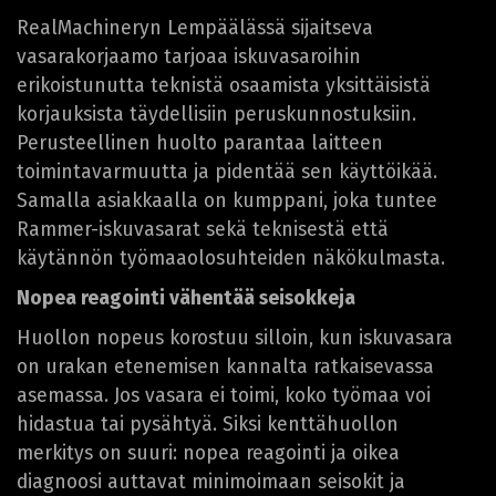
RealMachineryn Lempäälässä sijaitseva
vasarakorjaamo tarjoaa iskuvasaroihin
erikoistunutta teknistä osaamista yksittäisistä
korjauksista täydellisiin peruskunnostuksiin.
Perusteellinen huolto parantaa laitteen
toimintavarmuutta ja pidentää sen käyttöikää.
Samalla asiakkaalla on kumppani, joka tuntee
Rammer-iskuvasarat sekä teknisestä että
käytännön työmaaolosuhteiden näkökulmasta.
Nopea reagointi vähentää seisokkeja
Huollon nopeus korostuu silloin, kun iskuvasara
on urakan etenemisen kannalta ratkaisevassa
asemassa. Jos vasara ei toimi, koko työmaa voi
hidastua tai pysähtyä. Siksi kenttähuollon
merkitys on suuri: nopea reagointi ja oikea
diagnoosi auttavat minimoimaan seisokit ja