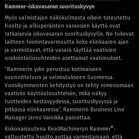
Rammer-iskuvasaran suorituskyvyn
Myös valmistajan näkökulmasta oikein toteutettu
huolto ja alkuperäisten varaosien käyttö ovat
ratkaisevia iskuvasaran suorituskyvylle. Ne tukevat
laitteen toimintavarmuutta koko elinkaaren ajan
ja varmistavat, että vasara täyttää vaativien
urakointiolosuhteiden asettamat vaatimukset.
”Rammerin ydin perustuu kotimaiseen
suunnitteluun ja valmistukseen Suomessa.
Vuosikymmenten kehitystyö on tehty nimenomaan
vaativiin käyttöolosuhteisiin, mikä näkyy
tuotteiden kestävyydessä, suorituskyvyssä ja
pitkässä elinkaaressa”, Rammerin Business Line
Manager Jarno Vainikka painottaa.
®
Kokonaisuutena RealMachineryn Rammer
-
valtuutettu huolto auttaa varmistamaan, että