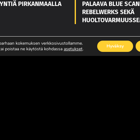
YNTIÄ PIRKANMAALLA
PALAAVA BLUE SCAN
REBELWERKS SEKÄ
HUOLTOVARMUUSSE
 parhaan kokemuksen verkkosivustollamme.
Hyväksy
ISÄÄ
LUE LISÄÄ
 tai poistaa ne käytöstä kohdassa
asetukset
.