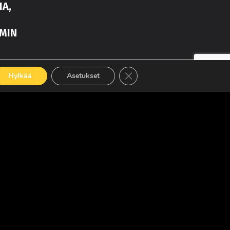
IA,
MIN
Sulje evästebanneri
Hylkää
Asetukset
LUE LISÄÄ