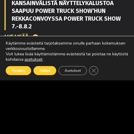
KANSAINVÄLISTÄ NÄYTTELYKALUSTOA
SAAPUU POWER TRUCK SHOW’HUN
REKKACONVOYSSA POWER TRUCK SHOW
7.-8.8.2
LUE LISÄÄ
Käytämme evästeitä tarjotaksemme sinulle parhaan kokemuksen
verkkosivustollamme.
Voit lukea lisää käyttämistämme evästeistä tai poistaa ne käytöstä
kohdassa
asetukset
.
TOUKO KAAKKO VAHVISTAMAAN MATEKON
MYYNTIÄ PIRKANMAALLA
Sulje evästebanneri
Hyväksy
Hylkää
Asetukset
LUE LISÄÄ
POWER TRUCK SHOW’SSA MUKANA
AMERIKASTA PALAAVA BLUE SCANIA,
REBELWERKS SEKÄ HUOLTOVARMUUSSEMIN
LUE LISÄÄ