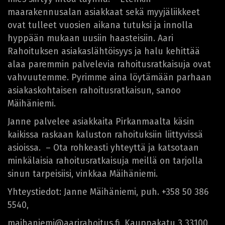
maarakennusalan asiakkaat sekä myyjäliikkeet
ovat tulleet vuosien aikana tutuksi ja innolla
hyppään mukaan uusiin haasteisiin. Aari
Rahoituksen asiakaslähtöisyys ja halu kehittää
alaa paremmin palvelevia rahoitusratkaisuja ovat
vahvuutemme. Pyrimme aina löytämään parhaan
asiakaskohtaisen rahoitusratkaisun, sanoo
Mäihäniemi.
Janne palvelee asiakkaita Pirkanmaalta käsin
kaikissa raskaan kaluston rahoituksiin liittyvissä
asioissa. – Ota rohkeasti yhteyttä ja katsotaan
minkälaisia rahoitusratkaisuja meillä on tarjolla
sinun tarpeisiisi, vinkkaa Mäihäniemi.
Yhteystiedot: Janne Mäihäniemi, puh. +358 50 386
5540,
maihaniemi@aarirahoitus.fi, Kauppakatu 3 33100