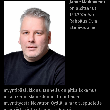
Janne Mäihäniemi
on aloittanut
15.1.2024 Aari
Rahoitus Oy:n
Etelä-Suomen
myyntipäällikkönä. Jannella on pitkä kokemus
maarakennuskoneiden mittalaitteiden
myyntityöstä Novatron Oy:llä ja rahoituspuolelle
mies siirtyy intoa täynnä. – Etenkin