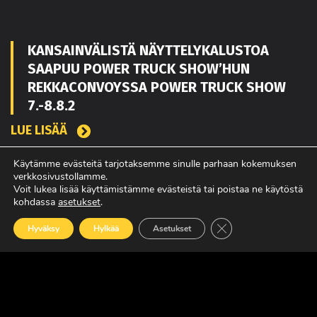
KANSAINVÄLISTÄ NÄYTTELYKALUSTOA
SAAPUU POWER TRUCK SHOW’HUN
REKKACONVOYSSA POWER TRUCK SHOW
7.-8.8.2
LUE LISÄÄ
Käytämme evästeitä tarjotaksemme sinulle parhaan kokemuksen
verkkosivustollamme.
TOUKO KAAKKO VAHVISTAMAAN MATEKON
Voit lukea lisää käyttämistämme evästeistä tai poistaa ne käytöstä
kohdassa
asetukset
.
MYYNTIÄ PIRKANMAALLA
Sulje evästebanneri
Hyväksy
Hylkää
Asetukset
LUE LISÄÄ
POWER TRUCK SHOW’SSA MUKANA
AMERIKASTA PALAAVA BLUE SCANIA,