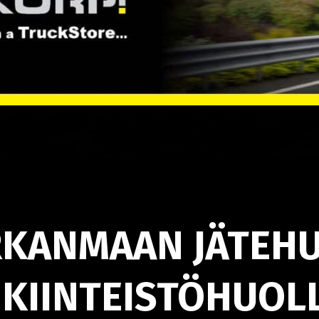
IRKANMAAN JÄTEH
KIINTEISTÖHUOL