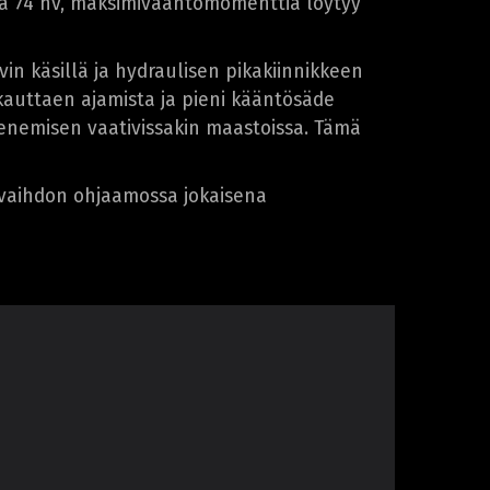
oaa 74 hv, maksimivääntömomenttia löytyy
in käsillä ja hydraulisen pikakiinnikkeen
kauttaen ajamista ja pieni kääntösäde
tenemisen vaativissakin maastoissa. Tämä
vaihdon ohjaamossa jokaisena