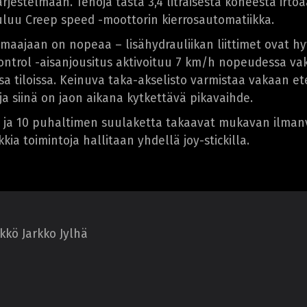
rjestelmään. Tehoja tästä 3,4 litraisesta koneesta irt
luu Creep speed -moottorin kierrosautomatiikka.
maajaan on nopeaa – lisähydrauliikan liittimet ovat hyv
 Control -aisanjousitus aktivoituu 7 km/h nopeudessa va
ssa tiloissa. Keinuva taka-akselisto varmistaa vakaan e
a siinä on jaon aikana kytkettävä pikavaihde.
 ja 10 puhaltimen suulaketta takaavat mukavan ilman
kia toimintoja hallitaan yhdellä joy-stickilla.
kkö Jarkko Jylhä