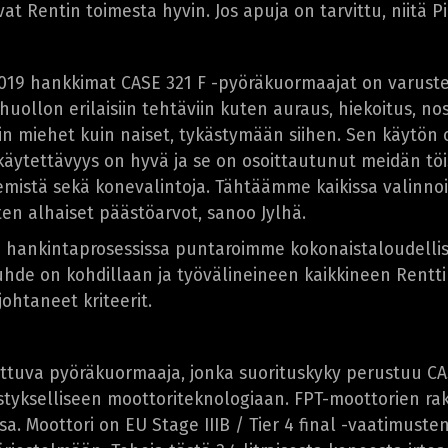
t Rentin toimesta hyvin. Jos apuja on tarvittu, niitä Pi
19 hankkimat CASE 321 F -pyöräkuormaajat on varustettu
töhuollon erilaisiin tehtäviin kuten auraus, hiekoitus, 
n miehet kuin naiset, tykästymään siihen. Sen käytön op
käytettävyys on hyvä ja se on osoittautunut meidän töi
emistä sekä konevalintoja. Tähtäämme kaikissa valinn
ten alhaiset päästöarvot, sanoo Jylhä.
tta hankintaprosessissa puntaroimme kokonaistaloudell
uhde on kohdillaan ja työvälineineen kaikkineen Rentti
ohtaneet kriteerit.
uva pyöräkuormaaja, jonka suorituskyky perustuu CASE:
stykselliseen moottoriteknologiaan. FPT-moottorien r
ssa. Moottori on EU Stage IIIB / Tier 4 final -vaatimust