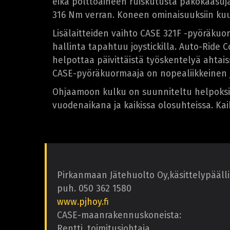
eikä polttoaineen ruiskutusta pakokaasujä
316 Nm verran. Koneen ominaisuuksiin kuu
Lisälaitteiden vaihto CASE 321F -pyöräkuor
hallinta tapahtuu joystickilla. Auto-Ride
helpottaa päivittäistä työskentelyä ahtai
CASE-pyöräkuormaaja on nopealiikkeinen j
Ohjaamoon kulku on suunniteltu helpoksi
vuodenaikana ja kaikissa olosuhteissa. Kaik
Pirkanmaan Jätehuolto Oy,käsittelypäälli
puh. 050 362 1580
www.pjhoy.fi
CASE-maanrakennuskoneista:
Rentti, toimitusjohtaja