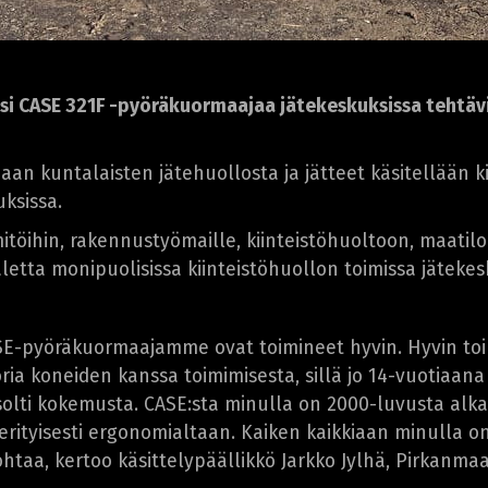
si CASE 321F -pyöräkuormaajaa jätekeskuksissa tehtävi
n kuntalaisten jätehuollosta ja jätteet käsitellään k
uksissa.
mitöihin, rakennustyömaille, kiinteistöhuoltoon, maat
letta monipuolisissa kiinteistöhuollon toimissa jäteke
-pyöräkuormaajamme ovat toimineet hyvin. Hyvin toim
ria koneiden kanssa toimimisesta, sillä jo 14-vuotiaana
solti kokemusta. CASE:sta minulla on 2000-luvusta alk
 erityisesti ergonomialtaan. Kaiken kaikkiaan minulla 
kohtaa, kertoo käsittelypäällikkö Jarkko Jylhä, Pirkanma