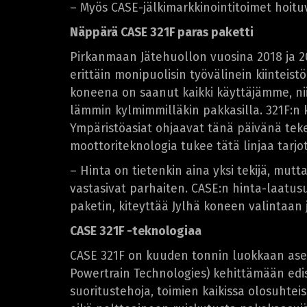
– Myös CASE-jälkimarkkinointitoimet hoituva
Näppärä CASE 321F paras paketti
Pirkanmaan Jätehuollon vuosina 2018 ja 20
erittäin monipuolisin työvälinein kiinteis
koneena on saanut kaikki käyttäjämme, nii
lämmin kylmimmilläkin pakkasilla. 321F:n 
Ympäristöasiat ohjaavat tänä päivänä tek
moottoriteknologia tukee tätä linjaa tarjo
– Hinta on tietenkin aina yksi tekijä, mu
vastasivat parhaiten. CASE:n hinta-laatus
paketin, kiteyttää Jylhä koneen valintaan j
CASE 321F -teknologiaa
CASE 321F on kuuden tonnin luokkaan asett
Powertrain Technologies) kehittämään edi
suoritustehoja, toimien kaikissa olosuhtei