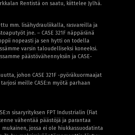
rkkalan Rentistä on saatu, kiittelee Jylhä.
 mm. lisähydrauliikalla, rasvareilla ja
nostoaputyöt jne. – CASE 321F näppäränä
pii nopeasti ja sen hytti on todella
ssämme varsin taloudelliseksi koneeksi.
oissamme päästövähennyksiin ja CASE-
isuutta, johon CASE 321F -pyöräkuormaajat
 tarjosi meille CASE:n myötä parhaan
n sisaryrityksen FPT Industrialin (Fiat
akenne vähentää päästöjä ja parantaa
en mukainen, jossa ei ole hiukkassuodatinta