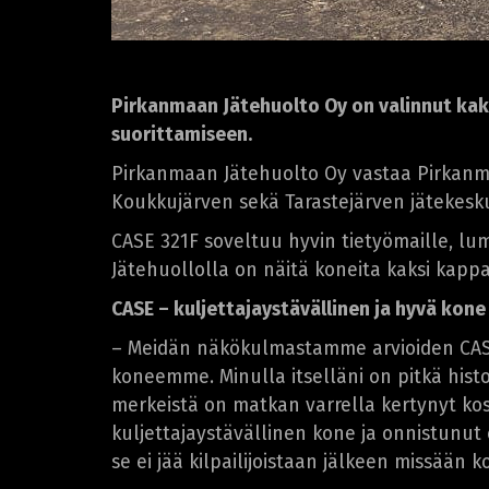
Pirkanmaan Jätehuolto Oy on valinnut kak
suorittamiseen.
Pirkanmaan Jätehuolto Oy vastaa Pirkanmaa
Koukkujärven sekä Tarastejärven jätekesk
CASE 321F soveltuu hyvin tietyömaille, lu
Jätehuollolla on näitä koneita kaksi kappa
CASE – kuljettajaystävällinen ja hyvä kone
– Meidän näkökulmastamme arvioiden CASE
koneemme. Minulla itselläni on pitkä histo
merkeistä on matkan varrella kertynyt ko
kuljettajaystävällinen kone ja onnistunut
se ei jää kilpailijoistaan jälkeen missään 