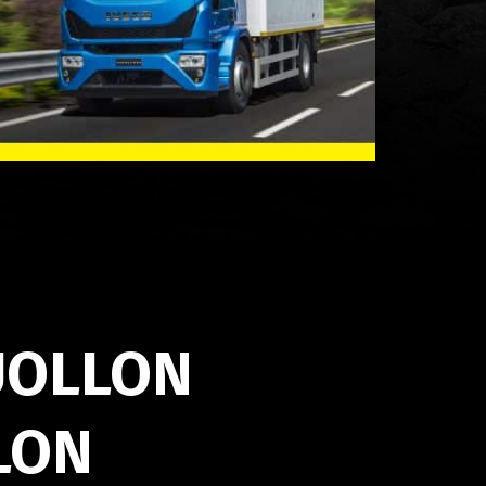
UOLLON
LON