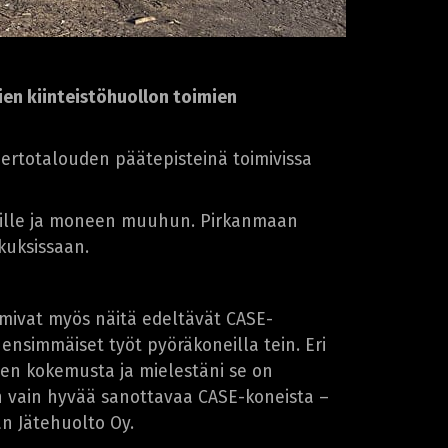
en kiinteistöhuollon toimien
iertotalouden päätepisteinä toimivissa
iloille ja moneen muuhun. Pirkanmaan
skuksissaan.
ivat myös näitä edeltävät CASE-
 ensimmäiset työt pyöräkoneilla tein. Eri
aen kokemusta ja mielestäni se on
on vain hyvää sanottavaa CASE-koneista –
an Jätehuolto Oy.