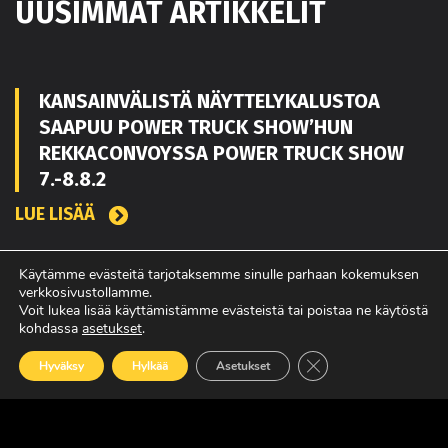
UUSIMMAT ARTIKKELIT
KANSAINVÄLISTÄ NÄYTTELYKALUSTOA
SAAPUU POWER TRUCK SHOW’HUN
REKKACONVOYSSA POWER TRUCK SHOW
7.-8.8.2
LUE LISÄÄ
Käytämme evästeitä tarjotaksemme sinulle parhaan kokemuksen
verkkosivustollamme.
TOUKO KAAKKO VAHVISTAMAAN MATEKON
Voit lukea lisää käyttämistämme evästeistä tai poistaa ne käytöstä
MYYNTIÄ PIRKANMAALLA
kohdassa
asetukset
.
LUE LISÄÄ
Sulje evästebanneri
Hyväksy
Hylkää
Asetukset
POWER TRUCK SHOW’SSA MUKANA