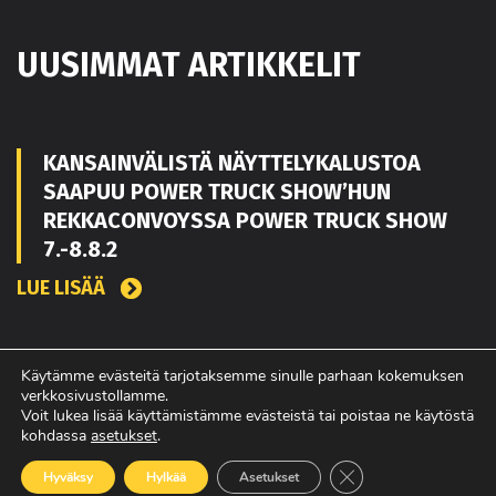
UUSIMMAT ARTIKKELIT
KANSAINVÄLISTÄ NÄYTTELYKALUSTOA
SAAPUU POWER TRUCK SHOW’HUN
REKKACONVOYSSA POWER TRUCK SHOW
7.-8.8.2
LUE LISÄÄ
TOUKO KAAKKO VAHVISTAMAAN MATEKON
Käytämme evästeitä tarjotaksemme sinulle parhaan kokemuksen
verkkosivustollamme.
MYYNTIÄ PIRKANMAALLA
Voit lukea lisää käyttämistämme evästeistä tai poistaa ne käytöstä
kohdassa
asetukset
.
LUE LISÄÄ
Sulje evästebanneri
Hyväksy
Hylkää
Asetukset