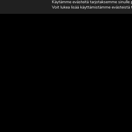
Käytämme evästeitä tarjotaksemme sinulle
7.-8.8.2
Voit lukea lisää käyttämistämme evästeistä
LUE LISÄÄ
LUE L