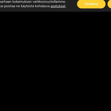
 parhaan kokemuksen verkkosivustollamme.
Hyväksy
 tai poistaa ne käytöstä kohdassa
asetukset
.
ISÄÄ
LUE LISÄÄ
SUOMEN JOHTAVA RASKAAN KALUSTON ERIK
Copyright © Faktavisa Oy / Europörssi 2017. All Rights Reserv