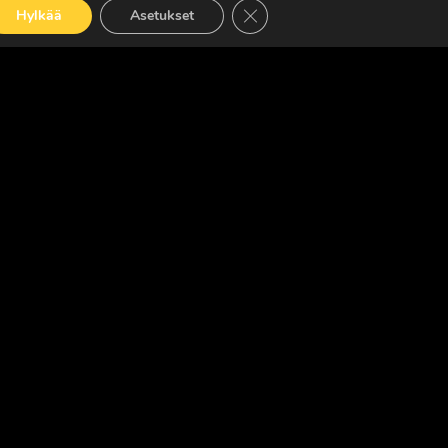
Sulje evästebanneri
Hylkää
Asetukset
LUE LISÄÄ
OISLEHTI
ed. · Madeby:
VÄRIKÄS