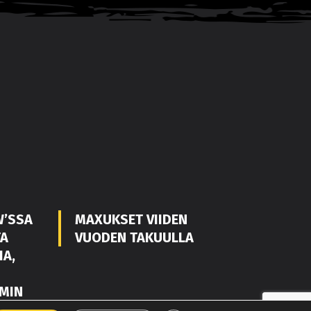
W’SSA
MAXUKSET VIIDEN
TA
VUODEN TAKUULLA
IA,
MIN