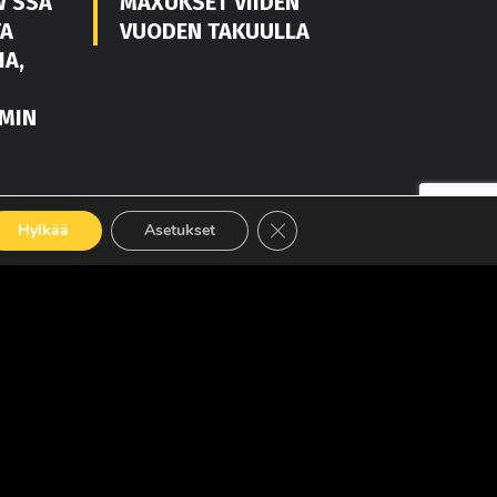
W’SSA
MAXUKSET VIIDEN
TA
VUODEN TAKUULLA
IA,
MIN
LUE LISÄÄ
Sulje evästebanneri
Hylkää
Asetukset