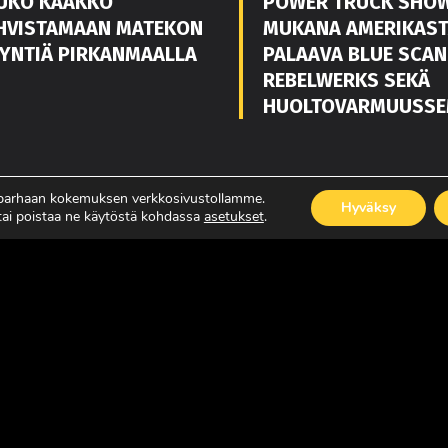
UKO KAAKKO
POWER TRUCK SHO
HVISTAMAAN MATEKON
MUKANA AMERIKAS
YNTIÄ PIRKANMAALLA
PALAAVA BLUE SCAN
REBELWERKS SEKÄ
HUOLTOVARMUUSSE
ISÄÄ
LUE LISÄÄ
 parhaan kokemuksen verkkosivustollamme.
Hyväksy
 tai poistaa ne käytöstä kohdassa
asetukset
.