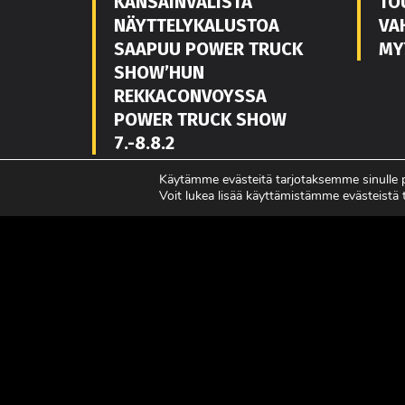
KANSAINVÄLISTÄ
TO
NÄYTTELYKALUSTOA
VA
SAAPUU POWER TRUCK
MY
SHOW’HUN
REKKACONVOYSSA
POWER TRUCK SHOW
7.-8.8.2
LUE LISÄÄ
LUE L
Käytämme evästeitä tarjotaksemme sinulle
Voit lukea lisää käyttämistämme evästeistä