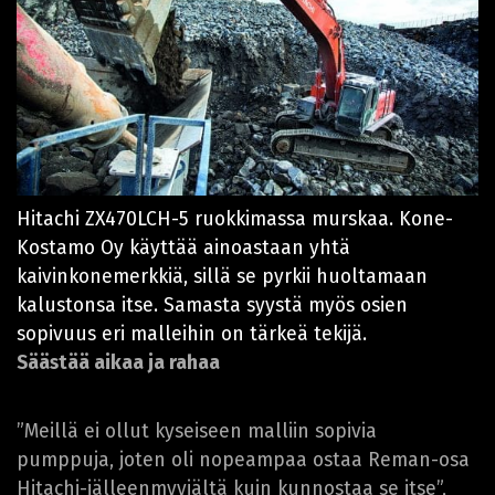
Hitachi ZX470LCH-5 ruokkimassa murskaa. Kone-
Kostamo Oy käyttää ainoastaan yhtä
kaivinkonemerkkiä, sillä se pyrkii huoltamaan
kalustonsa itse. Samasta syystä myös osien
sopivuus eri malleihin on tärkeä tekijä.
Säästää aikaa ja rahaa
”Meillä ei ollut kyseiseen malliin sopivia
pumppuja, joten oli nopeampaa ostaa Reman-osa
Hitachi-jälleenmyyjältä kuin kunnostaa se itse”,