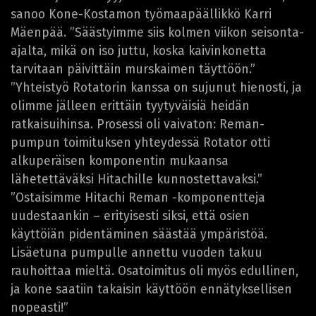
sanoo Kone-Kostamon työmaapäällikkö Karri
Mäenpää. ”Säästyimme siis kolmen viikon seisonta-
ajalta, mikä on iso juttu, koska kaivinkonetta
tarvitaan päivittäin murskaimen täyttöön.”
”Yhteistyö Rotatorin kanssa on sujunut hienosti, ja
olimme jälleen erittäin tyytyväisiä heidän
ratkaisuihinsa. Prosessi oli vaivaton: Reman-
pumpun toimituksen yhteydessä Rotator otti
alkuperäisen komponentin mukaansa
lähetettäväksi Hitachille kunnostettavaksi.”
”Ostaisimme Hitachi Reman -komponentteja
uudestaankin – erityisesti siksi, että osien
käyttöiän pidentäminen säästää ympäristöä.
Lisäetuna pumpulle annettu vuoden takuu
rauhoittaa mieltä. Osatoimitus oli myös edullinen,
ja kone saatiin takaisin käyttöön ennätyksellisen
nopeasti!”