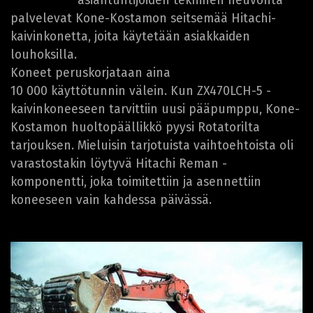
asiantuntijoiden tekninen neuvonta
palvelevat Kone-Kostamon seitsemää Hitachi-
kaivinkonetta, joita käytetään asiakkaiden
louhoksilla.
Koneet peruskorjataan aina ­
10 000 käyttötunnin välein. Kun ­ZX470LCH-5 -
kaivinkoneeseen tarvittiin uusi pääpumppu, Kone-
Kostamon huoltopäällikkö pyysi Rotatorilta
tarjouksen. Mieluisin tarjotuista vaihtoehtoista oli
varastostakin löytyvä Hitachi Reman -
komponentti, joka toimitettiin ja asennettiin
koneeseen vain kahdessa päivässä.