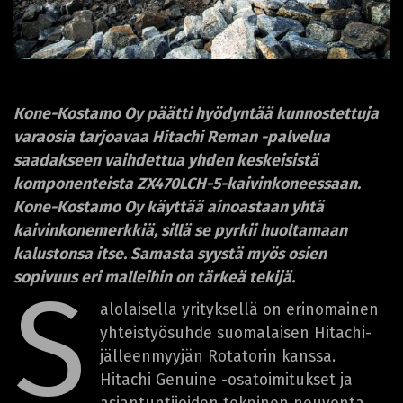
Kone-Kostamo Oy päätti hyödyntää kunnostettuja
varaosia tarjoavaa Hitachi Reman -palvelua
saadakseen vaihdettua yhden keskeisistä
komponenteista ZX470LCH-5-kaivinkoneessaan.
Kone-Kostamo Oy käyttää ainoastaan yhtä
kaivinkonemerkkiä, sillä se pyrkii huoltamaan
kalustonsa itse. Samasta syystä myös osien
sopivuus eri malleihin on tärkeä tekijä.
S
alolaisella yrityksellä on erinomainen
yhteistyösuhde suomalaisen Hitachi-
jälleenmyyjän Rotatorin kanssa.
Hitachi Genuine -osatoimitukset ja