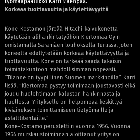
työmaapäällikkö Karri Mäenpää.
Korkeaa tuottavuutta ja käytettävyyttä
Kone-Kostamon järeää Hitachi-kaivukonetta
käytetään alihankintatyöhön Kiertomaa Oy:n
omistamalla Saramäen louhoksella Turussa, joten
koneelta edellytetään korkeaa käytettävyyttä ja
tuottavuutta. Kone on tärkeää saada takaisin
toimintakuntoon mahdollisimman nopeasti.
”Tilanne on tyypillinen Suomen markkinoilla”, Karri
lisää. ”Kiertomaa pystyy toimimaan joustavasti eikä
joudu huolehtimaan kaluston hankinnasta ja
huollosta. Yritykselle on helpompaa keskittyä
kiviaineksen toimittamiseen tietyömaille ja
asfalttitehtaille.”
Kone-Kostamo perustettiin vuonna 1956. Vuonna
1964 murskaustoiminnan aloittanut yritys on