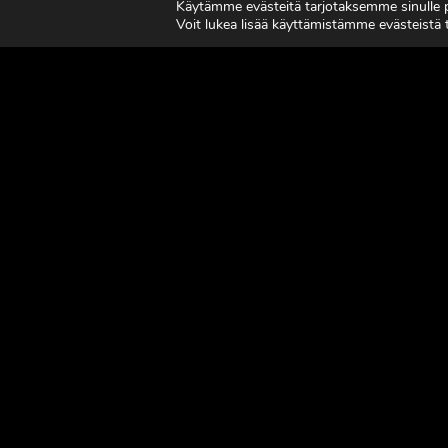
Käytämme evästeitä tarjotaksemme sinulle
7.-8.8.2
Voit lukea lisää käyttämistämme evästeistä
LUE LISÄÄ
LUE L