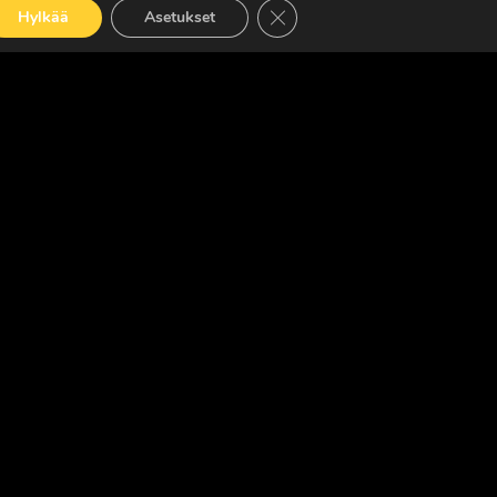
Sulje evästebanneri
Hylkää
Asetukset
LUE LISÄÄ
OISLEHTI
ed. · Madeby:
VÄRIKÄS