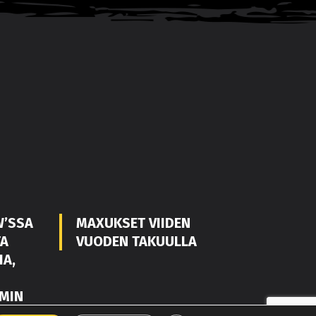
W’SSA
MAXUKSET VIIDEN
TA
VUODEN TAKUULLA
IA,
MIN