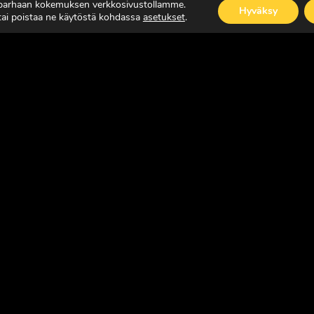
 parhaan kokemuksen verkkosivustollamme.
Hyväksy
 tai poistaa ne käytöstä kohdassa
asetukset
.
ISÄÄ
LUE LISÄÄ
SUOMEN JOHTAVA RASKAAN KALUSTON ERIK
Copyright © Faktavisa Oy / Europörssi 2017. All Rights Reserv