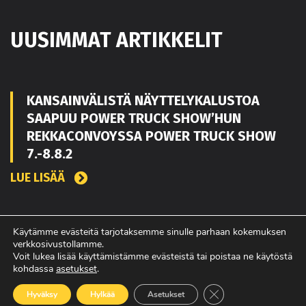
UUSIMMAT ARTIKKELIT
KANSAINVÄLISTÄ NÄYTTELYKALUSTOA
SAAPUU POWER TRUCK SHOW’HUN
REKKACONVOYSSA POWER TRUCK SHOW
7.-8.8.2
LUE LISÄÄ
TOUKO KAAKKO VAHVISTAMAAN MATEKON
Käytämme evästeitä tarjotaksemme sinulle parhaan kokemuksen
verkkosivustollamme.
MYYNTIÄ PIRKANMAALLA
Voit lukea lisää käyttämistämme evästeistä tai poistaa ne käytöstä
kohdassa
asetukset
.
LUE LISÄÄ
Sulje evästebanneri
Hyväksy
Hylkää
Asetukset