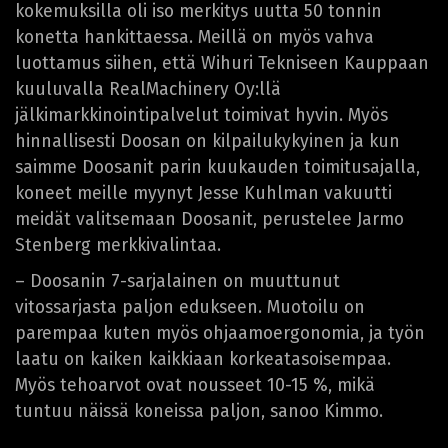
kokemuksilla oli iso merkitys uutta 50 tonnin
konetta hankittaessa. Meillä on myös vahva
luottamus siihen, että Wihuri Tekniseen Kauppaan
kuuluvalla RealMachinery Oy:llä
jälkimarkkinointipalvelut toimivat hyvin. Myös
hinnallisesti Doosan on kilpailukykyinen ja kun
saimme Doosanit parin kuukauden toimitusajalla,
koneet meille myynyt Jesse Kuhlman vakuutti
meidät valitsemaan Doosanit, perustelee Jarmo
Stenberg merkkivalintaa.
– Doosanin 7-sarjalainen on muuttunut
vitossarjasta paljon edukseen. Muotoilu on
parempaa kuten myös ohjaamoergonomia, ja työn
laatu on kaiken kaikkiaan korkeatasoisempaa.
Myös tehoarvot ovat nousseet 10-15 %, mikä
tuntuu näissä koneissa paljon, sanoo Kimmo.