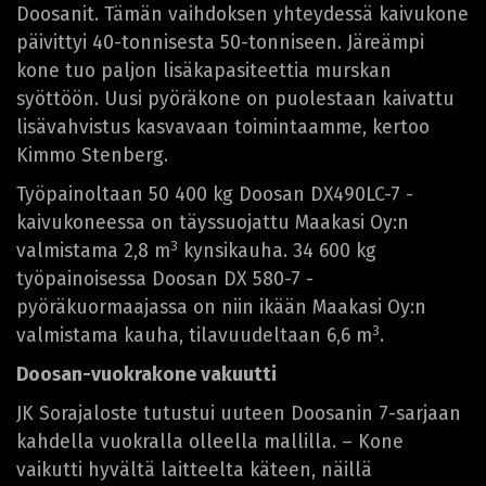
Doosanit. Tämän vaihdoksen yhteydessä kaivukone
päivittyi 40-tonnisesta 50-tonniseen. Järeämpi
kone tuo paljon lisäkapasiteettia murskan
syöttöön. Uusi pyöräkone on puolestaan kaivattu
lisävahvistus kasvavaan toimintaamme, kertoo
Kimmo Stenberg.
Työpainoltaan 50 400 kg Doosan DX490LC-7 -
kaivukoneessa on täyssuojattu Maakasi Oy:n
3
valmistama 2,8 m
kynsikauha. 34 600 kg
työpainoisessa Doosan DX 580-7 -
pyöräkuormaajassa on niin ikään Maakasi Oy:n
3
valmistama kauha, tilavuudeltaan 6,6 m
.
Doosan-vuokrakone vakuutti
JK Sorajaloste tutustui uuteen Doosanin 7-sarjaan
kahdella vuokralla olleella mallilla. – Kone
vaikutti hyvältä laitteelta käteen, näillä