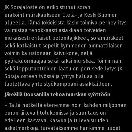
JK Sorajaloste on erikoistunut soran
urakointimurskaukseen Etelä- ja Keski-Suomen
alueella. Tämä Jokioisista käsin toimiva perheyritys
valmistaa tehokkaasti asiakkaan toiveiden
mukaisesti erilaiset betonilajikkeet, soramurskeet
sekä katkaistut sepelit kymmenen ammattilaisen
voimin kalustonaan kaivukone, neljä
pyöräkuormaajaa sekä kaksi murskaa. Toiminnan
sekä lopputuotteiden laatu on perusedellytys JK
Sorajalosteen työssä ja yritys haluaa olla
luotettava yhteistyökumppani asiakkailleen.
Järeällä Doosanilla tehoa murskan syöttöön
– Tällä hetkellä etenemme noin kahden miljoonan
euron liikevaihtolukemissa ja suuntaus on
edelleen kasvava. Kasvua ja tulevaisuuden
askelmerkkejä turvataksemme hankimme uudet