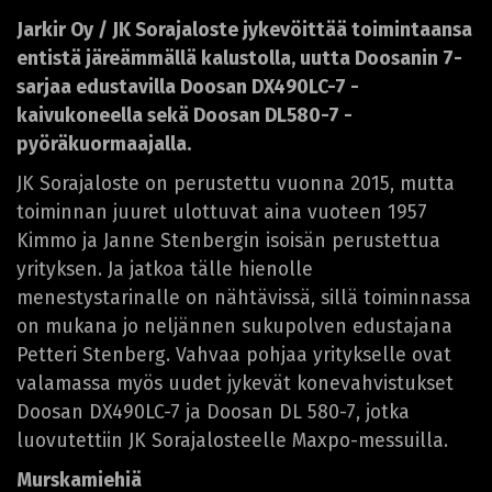
Jarkir Oy / JK Sorajaloste jykevöittää toimintaansa
entistä järeämmällä kalustolla, uutta Doosanin 7-
sarjaa edustavilla Doosan DX490LC-7 -
kaivukoneella sekä Doosan DL580-7 -
pyöräkuormaajalla.
JK Sorajaloste on perustettu vuonna 2015, mutta
toiminnan juuret ulottuvat aina vuoteen 1957
Kimmo ja Janne Stenbergin isoisän perustettua
yrityksen. Ja jatkoa tälle hienolle
menestystarinalle on nähtävissä, sillä toiminnassa
on mukana jo neljännen sukupolven edustajana
Petteri Stenberg. Vahvaa pohjaa yritykselle ovat
valamassa myös uudet jykevät konevahvistukset
Doosan DX490LC-7 ja Doosan DL 580-7, jotka
luovutettiin JK Sorajalosteelle Maxpo-messuilla.
Murskamiehiä