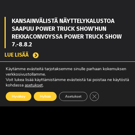
KANSAINVÄLISTÄ NÄYTTELYKALUSTOA
SAAPUU POWER TRUCK SHOW’HUN
REKKACONVOYSSA POWER TRUCK SHOW
7.-8.8.2
LUE LISÄÄ
Käytämme evästeitä tarjotaksemme sinulle parhaan kokemuksen
verkkosivustollamme.
TOUKO KAAKKO VAHVISTAMAAN MATEKON
Voit lukea lisää käyttämistämme evästeistä tai poistaa ne käytöstä
kohdassa
asetukset
.
MYYNTIÄ PIRKANMAALLA
Sulje evästebanneri
Hyväksy
Hylkää
Asetukset
LUE LISÄÄ
POWER TRUCK SHOW’SSA MUKANA
AMERIKASTA PALAAVA BLUE SCANIA,