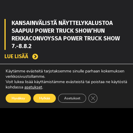
KANSAINVÄLISTÄ NÄYTTELYKALUSTOA
SAAPUU POWER TRUCK SHOW’HUN
REKKACONVOYSSA POWER TRUCK SHOW
7.-8.8.2
LUE LISÄÄ
Käytämme evästeitä tarjotaksemme sinulle parhaan kokemuksen
verkkosivustollamme.
TOUKO KAAKKO VAHVISTAMAAN MATEKON
Voit lukea lisää käyttämistämme evästeistä tai poistaa ne käytöstä
kohdassa
asetukset
.
MYYNTIÄ PIRKANMAALLA
Sulje evästebanneri
LUE LISÄÄ
Hyväksy
Hylkää
Asetukset
POWER TRUCK SHOW’SSA MUKANA
AMERIKASTA PALAAVA BLUE SCANIA,