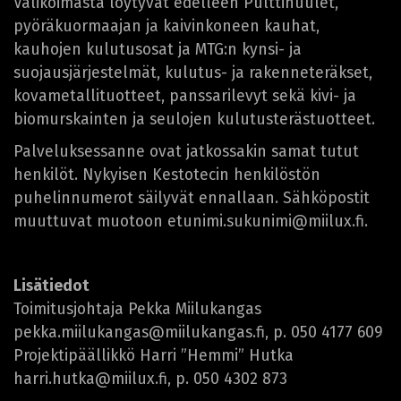
Valikoimasta löytyvät edelleen Pulttihuulet,
pyöräkuormaajan ja kaivinkoneen kauhat,
kauhojen kulutusosat ja MTG:n kynsi- ja
suojausjärjestelmät, kulutus- ja rakenneteräkset,
kovametallituotteet, panssarilevyt sekä kivi- ja
biomurskainten ja seulojen kulutusterästuotteet.
Palveluksessanne ovat jatkossakin samat tutut
henkilöt. Nykyisen Kestotecin henkilöstön
puhelinnumerot säilyvät ennallaan. Sähköpostit
muuttuvat muotoon etunimi.sukunimi@miilux.fi.
Lisätiedot
Toimitusjohtaja Pekka Miilukangas
pekka.miilukangas@miilukangas.fi, p. 050 4177 609
Projektipäällikkö Harri ”Hemmi” Hutka
harri.hutka@miilux.fi, p. 050 4302 873