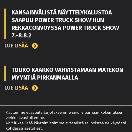
KANSAINVÄLISTÄ NÄYTTELYKALUSTOA
SAAPUU POWER TRUCK SHOW’HUN
REKKACONVOYSSA POWER TRUCK SHOW
7.-8.8.2
LUE LISÄÄ
TOUKO KAAKKO VAHVISTAMAAN MATEKON
MYYNTIÄ PIRKANMAALLA
LUE LISÄÄ
POWER TRUCK SHOW’SSA MUKANA
Käytämme evästeitä tarjotaksemme sinulle parhaan kokemuksen
verkkosivustollamme.
AMERIKASTA PALAAVA BLUE SCANIA,
Voit lukea lisää käyttämistämme evästeistä tai poistaa ne käytöstä
REBELWERKS SEKÄ HUOLTOVARMUUSSEMIN
kohdassa
asetukset
.