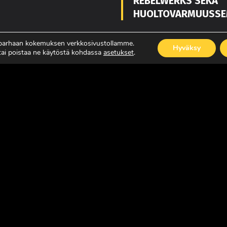
REBELWERKS SEKÄ
HUOLTOVARMUUSSE
 parhaan kokemuksen verkkosivustollamme.
Hyväksy
 tai poistaa ne käytöstä kohdassa
asetukset
.
ISÄÄ
LUE LISÄÄ