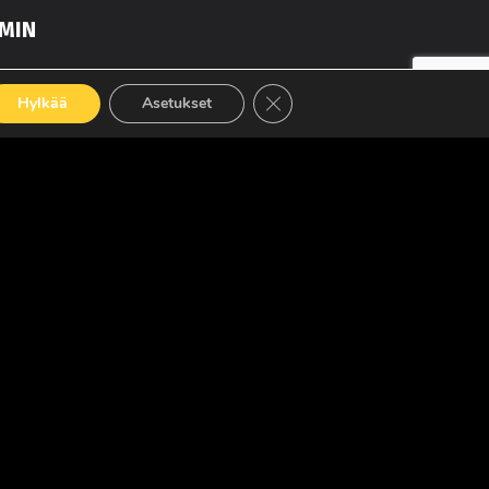
MIN
Sulje evästebanneri
Hylkää
Asetukset
LUE LISÄÄ