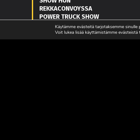
SHOW’HUN
REKKACONVOYSSA
POWER TRUCK SHOW
7.-8.8.2
Käytämme evästeitä tarjotaksemme sinulle
Voit lukea lisää käyttämistämme evästeistä
LUE LISÄÄ
LUE L