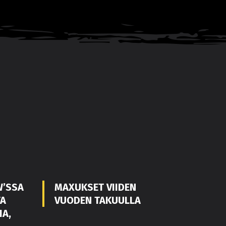
W’SSA
MAXUKSET VIIDEN
TA
VUODEN TAKUULLA
IA,