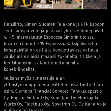
Finnsiirto, Simeri, Suomen Telakone ja ETP Espoon
Teollisuuspalvelu järjestävät yhteiset konepäivät
4. – 5. marraskuuta Espoossa Simerin tiloissa
Juvankartanontie 15 Espoossa. Kaksipäiväisillä
konepäivillä on esillä ja koeajettavissa valtava
valikoima erilaisia maansiirtokoneita, trukkeja ja
henkilönostimia alan tunnetuimmilta
konebrändeiltä.
Mukana myös tunnettuja alan
yhteistyökumppaneita esittelemässä tuotteitaan
esim. Siemens Financial Services, Tankkauspartio
Oy, Engcon Finland Oy, Kone Jare Oy, Honkajoki
Works Oy, Fleethub Oy, Novatron Oy, Oy Kaha Ab ja
muitakin on tulossa.