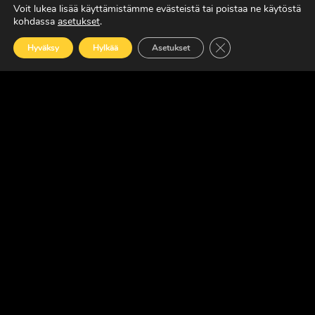
Voit lukea lisää käyttämistämme evästeistä tai poistaa ne käytöstä
kohdassa
asetukset
.
LUE LISÄÄ
Sulje evästebanneri
Hyväksy
Hylkää
Asetukset
SUOMEN JOHTAVA RASKAAN KALUSTON
ERIKOISLEHTI
Copyright © Faktavisa Oy / Europörssi 2017. All Rights Reserved.
· Madeby:
VÄRIKÄS