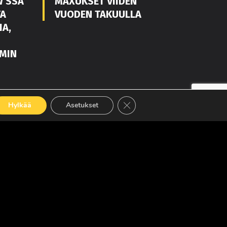
W’SSA
MAXUKSET VIIDEN
TA
VUODEN TAKUULLA
IA,
MIN
LUE LISÄÄ
Sulje evästebanneri
Hylkää
Asetukset