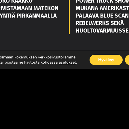
UKO KAAKKO
POWER TRUCK SHO
HVISTAMAAN MATEKON
MUKANA AMERIKAS
YNTIÄ PIRKANMAALLA
PALAAVA BLUE SCAN
REBELWERKS SEKÄ
HUOLTOVARMUUSSE
ISÄÄ
LUE LISÄÄ
 parhaan kokemuksen verkkosivustollamme.
Hyväksy
 tai poistaa ne käytöstä kohdassa
asetukset
.