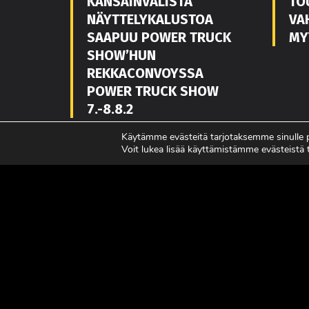
KANSAINVÄLISTÄ
TO
NÄYTTELYKALUSTOA
VA
SAAPUU POWER TRUCK
MY
SHOW’HUN
REKKACONVOYSSA
POWER TRUCK SHOW
7.-8.8.2
LUE LISÄÄ
LUE L
Käytämme evästeitä tarjotaksemme sinulle
Voit lukea lisää käyttämistämme evästeistä