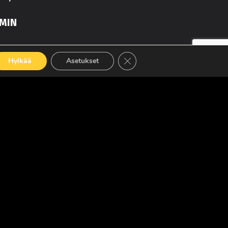
MIN
Sulje evästebanneri
Hylkää
Asetukset
LUE LISÄÄ