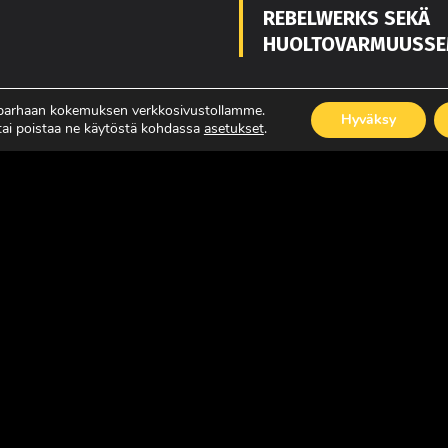
REBELWERKS SEKÄ
HUOLTOVARMUUSSE
 parhaan kokemuksen verkkosivustollamme.
Hyväksy
 tai poistaa ne käytöstä kohdassa
asetukset
.
ISÄÄ
LUE LISÄÄ