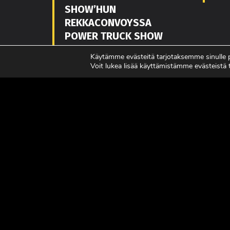
SHOW’HUN
REKKACONVOYSSA
POWER TRUCK SHOW
7.-8.8.2
Käytämme evästeitä tarjotaksemme sinulle
Voit lukea lisää käyttämistämme evästeistä
LUE LISÄÄ
LUE L