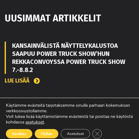
UUSIMMAT ARTIKKELIT
KANSAINVÄLISTÄ NÄYTTELYKALUSTOA
SAAPUU POWER TRUCK SHOW’HUN
REKKACONVOYSSA POWER TRUCK SHOW
7.-8.8.2
LUE LISÄÄ
TOUKO KAAKKO VAHVISTAMAAN MATEKON
Käytämme evästeitä tarjotaksemme sinulle parhaan kokemuksen
verkkosivustollamme.
MYYNTIÄ PIRKANMAALLA
Voit lukea lisää käyttämistämme evästeistä tai poistaa ne käytöstä
kohdassa
asetukset
.
LUE LISÄÄ
Sulje evästebanneri
Hyväksy
Hylkää
Asetukset