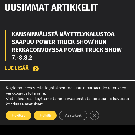
UUSIMMAT ARTIKKELIT
KANSAINVÄLISTÄ NÄYTTELYKALUSTOA
SAAPUU POWER TRUCK SHOW’HUN
REKKACONVOYSSA POWER TRUCK SHOW
7.-8.8.2
LUE LISÄÄ
Käytämme evästeitä tarjotaksemme sinulle parhaan kokemuksen
TOUKO KAAKKO VAHVISTAMAAN MATEKON
verkkosivustollamme.
Voit lukea lisää käyttämistämme evästeistä tai poistaa ne käytöstä
MYYNTIÄ PIRKANMAALLA
kohdassa
asetukset
.
LUE LISÄÄ
Sulje evästebanneri
Hyväksy
Hylkää
Asetukset