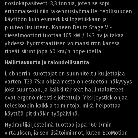
nostokapasiteetti 3,3 tonnia, joten se sopii
erinomaisesti niin rakennustyömaille, teollisuuden
käyttöön kuin esimerkiksi logistiikkaan ja
puuteollisuuteen. Koneen Deutz Stage V -
dieselmoottori tuottaa 105 kW / 143 hv ja takaa
yhdessä hydrostaattisen voimansiirron kanssa
ripeät siirrot jopa 40 km/h nopeudella.
Hallittavuutta ja taloudellisuutta
Liebherrin kurottajat on suunniteltu kuljettajaa
varten. T33-7S:n ohjaamosta on esteetön näkyvyys
joka suuntaan, ja kaikki tärkeät hallintalaitteet
ovat ergonomisesti sijoitettuja. Yksi joystick ohjaa
teleskoopin kaikkia toimintoja, mikä helpottaa
käyttöä pitkinäkin työpäivinä.
Hydraulijärjestelmä tuottaa jopa 160 l/min
virtauksen, ja sen lisätoiminnot, kuten EcoMotion