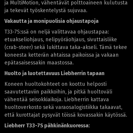
ja MultiMotion, vähentävät polttoaineen kulutusta
ja tekevät työskentelystä sujuvaa.
Vakautta ja monipuolisia ohjaustapoja
T33-7S:ssä on neljä valittavaa ohjaustapaa:
etuakseliohjaus, nelipyöräohjaus, sivuttaisliike
(crab-steer) sekä lukittava taka-akseli. Tämä tekee
koneesta ketterän ahtaissa paikoissa ja vakaan
epätasaisessakin maastossa.
Huolto ja luotettavuus Liebherrin tapaan
Koneen huoltokohteet on koottu helposti
saavutettaviin paikkoihin, ja pitkä huoltoväli
vähentää seisokkiaikoja. Liebherrin kattava
huoltoverkosto sekä varaosalogistiikka takaavat,
että kurottajat pysyvät töissä kovassakin käytössä.
Liebherr T33-7S pähkinänkuoressa: