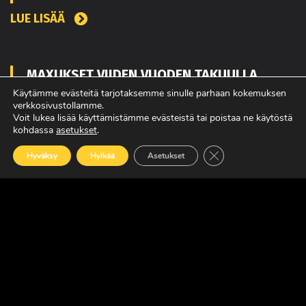
LUE LISÄÄ
MAXUKSET VIIDEN VUODEN TAKUULLA
Käytämme evästeitä tarjotaksemme sinulle parhaan kokemuksen
LUE LISÄÄ
verkkosivustollamme.
Voit lukea lisää käyttämistämme evästeistä tai poistaa ne käytöstä
kohdassa
asetukset
.
Sulje evästebanneri
Hyväksy
Hylkää
Asetukset
SUOMEN JOHTAVA RASKAAN KALUSTON
ERIKOISLEHTI