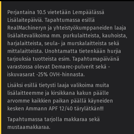
Perjantaina 10.5 vietetään Lempäälässä
Lisälaitepäiviä. Tapahtumassa esillä
RealMachineryn ja yhteistyökumppaneiden laaja
lisälaitevalikoima mm. purkulaitteista, kauhoista,
harjalaitteista, seula- ja murskalaitteista sekä
mittalaitteista. Unohtamatta tietenkään hurjia
tarjouksia tuotteista esim. Tapahtumapäivänä
varastossa olevat Demarec-pulverit sekä -
iskuvasarat -25% OVH-hinnasta.
Lisäksi esillä tietysti laaja valikoima muita
lisälaitteemme ja kirsikkana kakun päälle
arvomme kaikkien paikan päällä käyneiden
kesken Ammann APF 12/40 tärylätkän!!!
Tapahtumassa tarjolla makkaraa sekä
mustaamakkaraa.