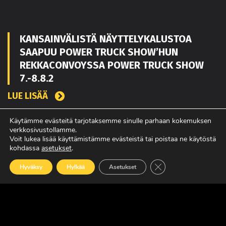
KANSAINVÄLISTÄ NÄYTTELYKALUSTOA
SAAPUU POWER TRUCK SHOW’HUN
REKKACONVOYSSA POWER TRUCK SHOW
7.-8.8.2
LUE LISÄÄ
Käytämme evästeitä tarjotaksemme sinulle parhaan kokemuksen
verkkosivustollamme.
TOUKO KAAKKO VAHVISTAMAAN MATEKON
Voit lukea lisää käyttämistämme evästeistä tai poistaa ne käytöstä
kohdassa
asetukset
.
MYYNTIÄ PIRKANMAALLA
Sulje evästebanneri
LUE LISÄÄ
Hyväksy
Hylkää
Asetukset
POWER TRUCK SHOW’SSA MUKANA
AMERIKASTA PALAAVA BLUE SCANIA,