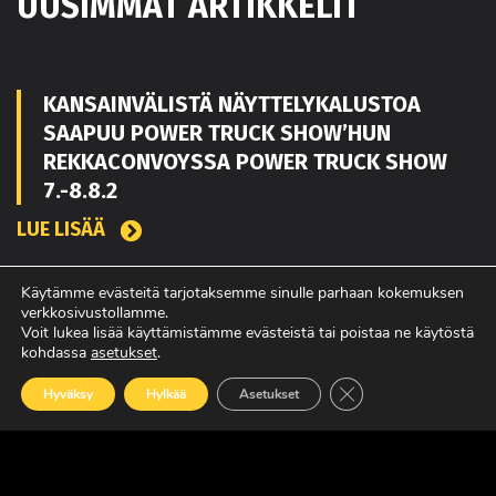
UUSIMMAT ARTIKKELIT
KANSAINVÄLISTÄ NÄYTTELYKALUSTOA
SAAPUU POWER TRUCK SHOW’HUN
REKKACONVOYSSA POWER TRUCK SHOW
7.-8.8.2
LUE LISÄÄ
Käytämme evästeitä tarjotaksemme sinulle parhaan kokemuksen
verkkosivustollamme.
TOUKO KAAKKO VAHVISTAMAAN MATEKON
Voit lukea lisää käyttämistämme evästeistä tai poistaa ne käytöstä
MYYNTIÄ PIRKANMAALLA
kohdassa
asetukset
.
LUE LISÄÄ
Sulje evästebanneri
Hyväksy
Hylkää
Asetukset
POWER TRUCK SHOW’SSA MUKANA