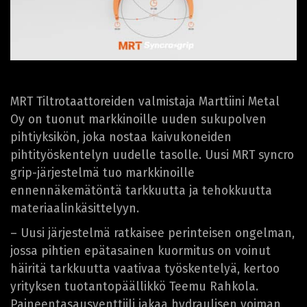
MRT Tiltrotaattoreiden valmistaja Marttiini Metal
Oy on tuonut markkinoille uuden sukupolven
pihtiyksikön, joka nostaa kaivukoneiden
pihtityöskentelyn uudelle tasolle. Uusi MRT syncro
grip-järjestelmä tuo markkinoille
ennennäkemätöntä tarkkuutta ja tehokkuutta
materiaalinkäsittelyyn.
– Uusi järjestelmä ratkaisee perinteisen ongelman,
jossa pihtien epätasainen kuormitus on voinut
häiritä tarkkuutta vaativaa työskentelyä, kertoo
yrityksen tuotantopäällikkö Teemu Rahkola.
Paineentasausventtiili jakaa hydraulisen voiman