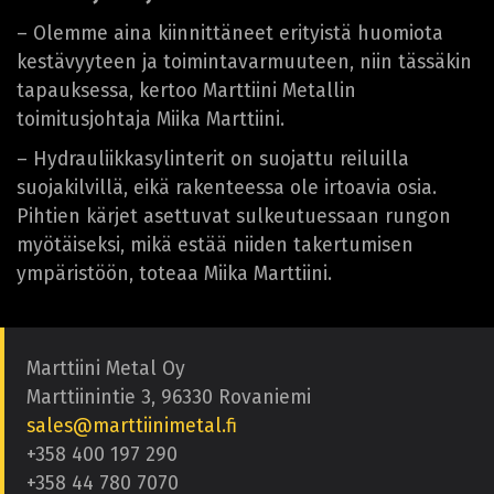
– Olemme aina kiinnittäneet erityistä huomiota
kestävyyteen ja toimintavarmuuteen, niin tässäkin
tapauksessa, kertoo Marttiini Metallin
toimitusjohtaja Miika Marttiini.
– Hydrauliikkasylinterit on suojattu reiluilla
suojakilvillä, eikä rakenteessa ole irtoavia osia.
Pihtien kärjet asettuvat sulkeutuessaan rungon
myötäiseksi, mikä estää niiden takertumisen
ympäristöön, toteaa Miika Marttiini.
Marttiini Metal Oy
Marttiinintie 3, 96330 Rovaniemi
sales@marttiinimetal.fi
+358 400 197 290
+358 44 780 7070