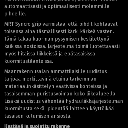
automaattisesti ja optimaalisesti molemmille
pihdeille.
MRT Syncro grip varmistaa, että pihdit kohtaavat
toisensa aina täsmällisesti kärki kärkeä vasten.
Tämä takaa kuorman pysymisen keskitettynä
kaikissa nostoissa. Järjestelmä toimii luotettavasti
myös hitaissa liikkeissä ja epätasaisissa
kuormitustilanteissa.
Maanrakennusalan ammattilaisille uudistus
tarjoaa merkittävinä etuina tarkemman
materiaalinkäsittelyn vaativissa kohteissa ja
tasaisemman puristusvoiman koko liikealueella.
Lisäksi uudistus vähentää hydrauliikkajärjestelmän
kuormitusta sekä pidentää laitteen käyttöikää
tasaisen kulumisen ansiosta.
Kestävä ja suojattu rakenne