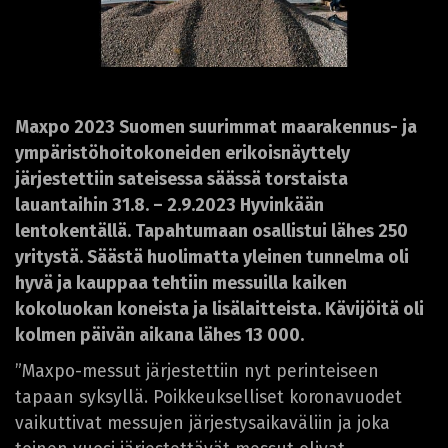
Maxpo 2023 Suomen suurimmat maarakennus- ja
ympäristöhoitokoneiden erikoisnäyttely
järjestettiin sateisessa säässä torstaista
lauantaihin 31.8. – 2.9.2023 Hyvinkään
lentokentällä. Tapahtumaan osallistui lähes 250
yritystä. Säästä huolimatta yleinen tunnelma oli
hyvä ja kauppaa tehtiin messuilla kaiken
kokoluokan koneista ja lisälaitteista. Kävijöitä oli
kolmen päivän aikana lähes 13 000.
”Maxpo-messut järjestettiin nyt perinteiseen
tapaan syksyllä. Poikkeukselliset koronavuodet
vaikuttivat messujen järjestysaikaväliin ja joka