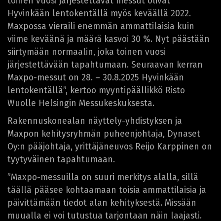
toinen vuosi järjestettävät messut olivat
Hyvinkään lentokentällä myös keväällä 2022.
Maxpossa vieraili enemmän ammattilaisia kuin
viime keväänä ja määrä kasvoi 30 %. Nyt päästään
siirtymään normaalin, joka toinen vuosi
järjestettävään tapahtumaan. Seuraavan kerran
Maxpo-messut on 28. – 30.8.2025 Hyvinkään
lentokentällä”, kertoo myyntipäällikkö Risto
Wuolle Helsingin Messukeskuksesta.
Rakennuskonealan näyttely-yhdistyksen ja
Maxpon kehitysryhmän puheenjohtaja, Dynaset
Oy:n pääjohtaja, yrittäjäneuvos Reijo Karppinen on
tyytyväinen tapahtumaan.
”Maxpo-messuilla on suuri merkitys alalla, sillä
täällä pääsee kohtaamaan toisia ammattilaisia ja
päivittämään tiedot alan kehityksestä. Missään
muualla ei voi tutustua tarjontaan näin laajasti.