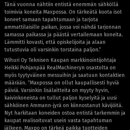
Tänä vuonna nähtiin entistä enemmän sähköllä
toimivia koneita Maxpossa. On tärkeätä koota isot
koneet samaan tapahtumaan ja tarjota
ammattilaisille paikan, jossa voi nähdä tarjonnan
samassa paikassa ja päästä vertailemaan koneita.
Lämmitti kovasti, että opiskelijoita ja alaan
tutustuvia oli varsinkin torstaina paljon.”
Wihuri Oy Teknisen Kaupan markkinointijohtaja
Heikki Pohjanpää RealMachineryn osastolta on
myös tyytyväinen messuihin ja saatuun kontaktien
määrään. ”Maxpossa on ollut kaupallisesti hyviä
päiviä. Varsinkin lisälaitteita on myyty hyvin,
kaivinkoneista on tullut paljon kyselyitä ja uusi
sähköinen Ammann-jyrä on kiinnostanut kävijöitä.
Nyt harkitaan koneiden ostoa entistä tarkemmin ja
kaupat realisoituvat usein vasta tapahtuman
jälkeen. Maxpo on tärkeä paikka tuotteiden