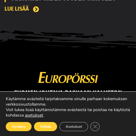
LUE LISÄÄ
SUOMEN JOHTAVA RASKAAN KALUSTON
ERIKOISLEHTI
Käytämme evästeitä tarjotaksemme sinulle parhaan kokemuksen
verkkosivustollamme.
Copyright © Faktavisa Oy / Europörssi 2017. All Rights Reserved.
Voit lukea lisää käyttämistämme evästeistä tai poistaa ne käytöstä
kohdassa
asetukset
.
· Madeby:
VÄRIKÄS
Sulje evästebanneri
Hyväksy
Hylkää
Asetukset