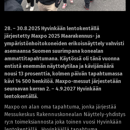
28. – 30.8.2025 Hyvinkään lentokentällä
järjestetty Maxpo 2025 Maarakennus- ja
ympäristönhoitokoneiden erikoisnäyttely vahvisti
asemaansa Suomen suurimpana konealan
ammattitapahtumana. Käytössä oli tänä vuonna
entistä enemmän näyttelytilaa ja kävijämäärä
nousi 13 prosenttia, kolmen päivän tapahtumassa
kävi 14 500 henkilöä. Maxpo-messut järjestetään
seuraavan kerran 2. – 4.9.2027 Hyvinkään
lentokentällä.
Maxpo on alan oma tapahtuma, jonka järjestää
Messukeskus Rakennuskonealan Näyttely-yhdistys
ry:n toimeksiannosta joka toinen vuosi Hyvinkään
lentokentällä. Hyvinkäällä tapahtuma