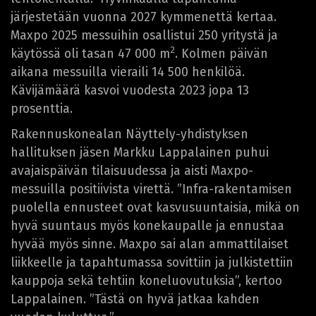
järjestetään vuonna 2027 kymmenettä kertaa.
Maxpo 2025 messuihin osallistui 250 yritystä ja
2
käytössä oli tasan 47 000 m
. Kolmen päivän
aikana messuilla vieraili 14 500 henkilöä.
Kävijämäärä kasvoi vuodesta 2023 jopa 13
prosenttia.
Rakennuskonealan Näyttely-yhdistyksen
hallituksen jäsen Markku Lappalainen puhui
avajaispäivän tilaisuudessa ja aisti Maxpo-
messuilla positiivista virettä. ”Infra-rakentamisen
puolella ennusteet ovat kasvusuuntaisia, mikä on
hyvä suuntaus myös konekaupalle ja ennustaa
hyvää myös sinne. Maxpo sai alan ammattilaiset
liikkeelle ja tapahtumassa sovittiin ja julkistettiin
kauppoja sekä tehtiin koneluovutuksia”, kertoo
Lappalainen. ”Tästä on hyvä jatkaa kahden