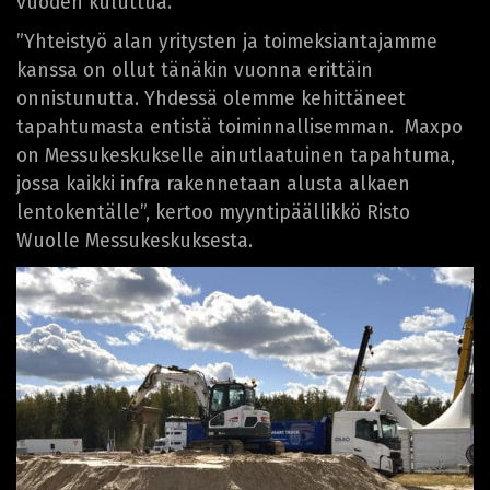
vuoden kuluttua.”
”Yhteistyö alan yritysten ja toimeksiantajamme
kanssa on ollut tänäkin vuonna erittäin
onnistunutta. Yhdessä olemme kehittäneet
tapahtumasta entistä toiminnallisemman. Maxpo
on Messukeskukselle ainutlaatuinen tapahtuma,
jossa kaikki infra rakennetaan alusta alkaen
lentokentälle”, kertoo myyntipäällikkö Risto
Wuolle Messukeskuksesta.