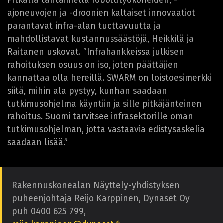
Pitkällä tähtäimellä robottityökoneiden, -
ajoneuvojen ja -droonien kaltaiset innovaatiot
parantavat infra-alan tuottavuutta ja
mahdollistavat kustannussäästöjä, Heikkilä ja
Raitanen uskovat. ”Infrahankkeissa julkisen
rahoituksen osuus on iso, joten päättäjien
kannattaa olla hereillä. SWARM on loistoesimerkki
siitä, mihin ala pystyy, kunhan saadaan
tutkimusohjelma käyntiin ja sille pitkäjänteinen
rahoitus. Suomi tarvitsee infrasektorille oman
tutkimusohjelman, jotta vastaavia edistysaskelia
saadaan lisää.”
Rakennuskonealan Näyttely-yhdistyksen
puheenjohtaja Reijo Karppinen, Dynaset Oy
puh 0400 625 799,