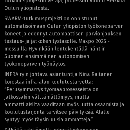
tutkimusprojektin vetäjä, professori Rauno Heikkilä
Oulun yliopistosta.
SWARM-tutkimusprojekti on onnistunut
automatisoimaan Oulun yliopiston työkoneparven
koneet ja edennyt automaattisen parviohjauksen
testaus- ja jatkokehitystasolle. Maxpo 2025 -
messuilla Hyvinkään lentokentällä nähtiin
Suomen ensimmäinen autonomisen
työkoneparven työnäytös.
INFRA ry:n johtava asiantuntija Nina Raitanen
korostaa infra-alan koulutustarvetta:
”Perusymmärrys työmaaprosesseista on
jatkossakin välttämättömyys, mutta
ammattilaisilta vaaditaan myös uutta osaamista ja
koulutustarjonta tarvitsee päivityksiä. Alalle
syntyy myös täysin uusia ammatteja.”