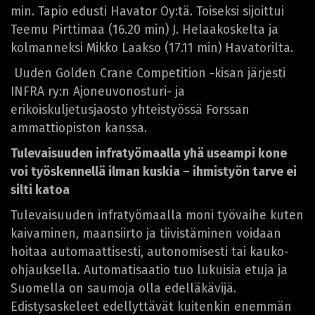
min. Tapio edusti Havator Oy:tä. Toiseksi sijoittui
Teemu Pirttimaa (16.20 min) J. Helaakoskelta ja
kolmanneksi Mikko Laakso (17.11 min) Havatorilta.
Uuden Golden Crane Competition -kisan järjesti
INFRA ry:n Ajoneuvonosturi- ja
erikoiskuljetusjaosto yhteistyössä Forssan
ammattiopiston kanssa.
Tulevaisuuden infratyömaalla yhä useampi kone
voi työskennellä ilman kuskia – ihmistyön tarve ei
silti katoa
Tulevaisuuden infratyömaalla moni työvaihe kuten
kaivaminen, maansiirto ja tiivistäminen voidaan
hoitaa automaattisesti, autonomisesti tai kauko-
ohjauksella. Automatisaatio tuo lukuisia etuja ja
Suomella on saumoja olla edelläkävijä.
Edistysaskeleet edellyttävät kuitenkin enemmän