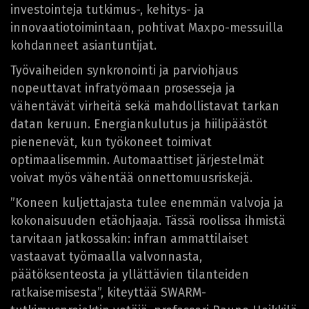
investointeja tutkimus-, kehitys- ja
innovaatiotoimintaan, pohtivat Maxpo-messuilla
kohdanneet asiantuntijat.
Työvaiheiden synkronointi ja parviohjaus
nopeuttavat infratyömaan prosesseja ja
vähentävät virheitä sekä mahdollistavat tarkan
datan keruun. Energiankulutus ja hiilipäästöt
pienenevät, kun työkoneet toimivat
optimaalisemmin. Automaattiset järjestelmät
voivat myös vähentää onnettomuusriskejä.
”Koneen kuljettajasta tulee enemmän valvoja ja
kokonaisuuden etäohjaaja. Tässä roolissa ihmistä
tarvitaan jatkossakin: infran ammattilaiset
vastaavat työmaalla valvonnasta,
päätöksenteosta ja yllättävien tilanteiden
ratkaisemisesta”, kiteyttää SWARM-