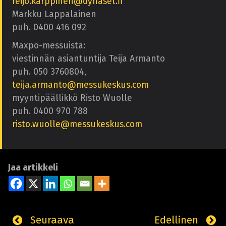
reijo.karppinen@dynaset.fi
Markku Lappalainen
puh. 0400 416 092
Maxpo-messuista:
viestinnän asiantuntija Teija Armanto
puh. 050 3760804,
teija.armanto@messukeskus.com
myyntipäällikkö Risto Wuolle
puh. 0400 970 788
risto.wuolle@messukeskus.com
Jaa artikkeli
Seuraava
Edellinen