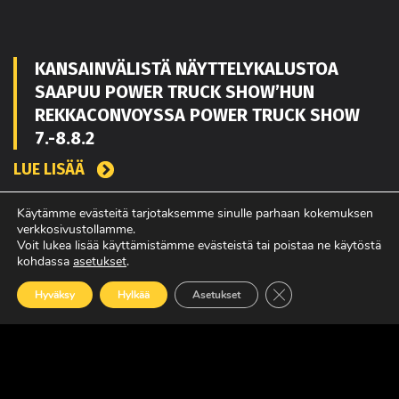
KANSAINVÄLISTÄ NÄYTTELYKALUSTOA
SAAPUU POWER TRUCK SHOW’HUN
REKKACONVOYSSA POWER TRUCK SHOW
7.-8.8.2
LUE LISÄÄ
Käytämme evästeitä tarjotaksemme sinulle parhaan kokemuksen
verkkosivustollamme.
TOUKO KAAKKO VAHVISTAMAAN MATEKON
Voit lukea lisää käyttämistämme evästeistä tai poistaa ne käytöstä
kohdassa
asetukset
.
MYYNTIÄ PIRKANMAALLA
Sulje evästebanneri
LUE LISÄÄ
Hyväksy
Hylkää
Asetukset
POWER TRUCK SHOW’SSA MUKANA
AMERIKASTA PALAAVA BLUE SCANIA,