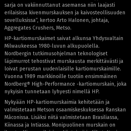
sarja on vakiinnuttanut asemansa niin laajasti
erilaisissa kivenmurskauksen ja kaivosteollisuuden
sovelluksissa”, kertoo Arto Halonen, johtaja,
Aggregates Crushers, Metso.
HP-kartiomurskaimet saivat alkunsa Yhdysvaltain
Milwaukeessa 1980-luvun alkupuolella.
Nordbergin tutkimusohjelman teknologiset
läpimurrot tehostivat murskausta merkittävästi ja
loivat perustan uudenlaisille kartiomurskaimille.
Vuonna 1989 markkinoille tuotiin ensimmäinen
Nordberg® High-Performance -kartiomurskain, joka
nykyisin tunnetaan lyhyesti nimellä HP.
Nykyään HP-kartiomurskaimia kehitetään ja
valmistetaan Metson osaamiskeskuksessa Ranskan
Mâconissa. Lisäksi niitä valmistetaan Brasiliassa,
Kiinassa ja Intiassa. Monipuolinen murskain on