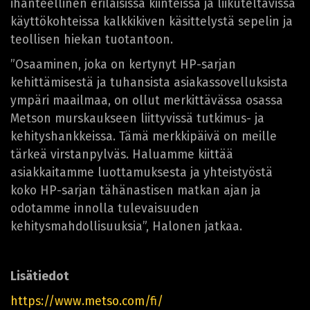
ihanteellinen erilaisissa kiinteissä ja liikuteltavissa
käyttökohteissa kalkkikiven käsittelystä sepelin ja
teollisen hiekan tuotantoon.
”Osaaminen, joka on kertynyt HP-sarjan
kehittämisestä ja tuhansista asiakassovelluksista
ympäri maailmaa, on ollut merkittävässa osassa
Metson murskaukseen liittyvissä tutkimus- ja
kehityshankkeissa. Tämä merkkipäivä on meille
tärkeä virstanpylväs. Haluamme kiittää
asiakkaitamme luottamuksesta ja yhteistyöstä
koko HP-sarjan tähänastisen matkan ajan ja
odotamme innolla tulevaisuuden
kehitysmahdollisuuksia”, Halonen jatkaa.
Lisätiedot
https://www.metso.com/fi/