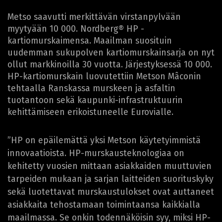
Metso saavutti merkittävän virstanpylvään
myytyään 10 000. Nordberg® HP -
kartiomurskaimensa. Maailman suosituin
uudemman sukupolven kartiomurskainsarja on nyt
ollut markkinoilla 30 vuotta. Järjestyksessä 10 000.
HP-kartiomurskain luovutettiin Metson Mâconin
tehtaalla Ranskassa murskeen ja asfaltin
tuotantoon sekä kaupunki-infrastruktuurin
kehittämiseen erikoistuneelle Eurovialle.
”HP on epäilemättä yksi Metson käytetyimmistä
innovaatioista. HP-murskausteknologiaa on
kehitetty vuosien mittaan asiakkaiden muuttuvien
tarpeiden mukaan ja sarjan laitteiden suorituskyky
sekä luotettavat murskaustulokset ovat auttaneet
asiakkaita tehostamaan toimintaansa kaikkialla
maailmassa. Se onkin todennäköisin syy, miksi HP-