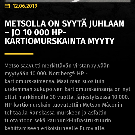
12.06.2019
METSOLLA ON SYYTÄ JUHLAAN
– JO 10 000 HP-
KARTIOMURSKAINTA MYYTY
Metso saavutti merkittävän virstanpylvään
myytyään 10 000. Nordberg® HP -
kartiomurskaimensa. Maailman suosituin
uudemman sukupolven kartiomurskainsarja on nyt
ollut markkinoilla 30 vuotta. Järjestyksessä 10 000.
HP-kartiomurskain luovutettiin Metson Mâconin
tehtaalla Ranskassa murskeen ja asfaltin
tuotantoon sekä kaupunki-infrastruktuurin
kehittämiseen erikoistuneelle Eurovialle.