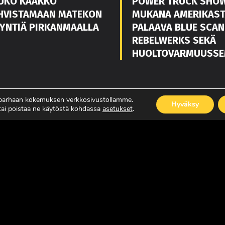
UKO KAAKKO
POWER TRUCK SHO
HVISTAMAAN MATEKON
MUKANA AMERIKAS
YNTIÄ PIRKANMAALLA
PALAAVA BLUE SCAN
REBELWERKS SEKÄ
HUOLTOVARMUUSSE
ISÄÄ
LUE LISÄÄ
 parhaan kokemuksen verkkosivustollamme.
Hyväksy
 tai poistaa ne käytöstä kohdassa
asetukset
.