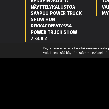
KANSAINVÄLISTÄ
TO
NÄYTTELYKALUSTOA
VA
SAAPUU POWER TRUCK
MY
SHOW’HUN
REKKACONVOYSSA
POWER TRUCK SHOW
7.-8.8.2
LUE LISÄÄ
LUE L
Käytämme evästeitä tarjotaksemme sinulle
Voit lukea lisää käyttämistämme evästeistä