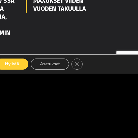
W’SSA
MAXUKSET VIIDEN
TA
VUODEN TAKUULLA
IA,
MIN
LUE LISÄÄ
Sulje evästebanneri
Hylkää
Asetukset