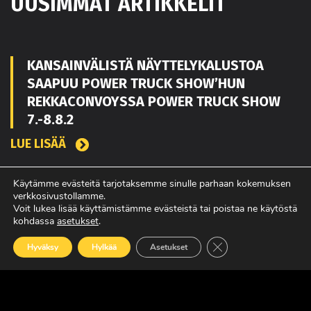
UUSIMMAT ARTIKKELIT
KANSAINVÄLISTÄ NÄYTTELYKALUSTOA
SAAPUU POWER TRUCK SHOW’HUN
REKKACONVOYSSA POWER TRUCK SHOW
7.-8.8.2
LUE LISÄÄ
Käytämme evästeitä tarjotaksemme sinulle parhaan kokemuksen
verkkosivustollamme.
TOUKO KAAKKO VAHVISTAMAAN MATEKON
Voit lukea lisää käyttämistämme evästeistä tai poistaa ne käytöstä
MYYNTIÄ PIRKANMAALLA
kohdassa
asetukset
.
LUE LISÄÄ
Sulje evästebanneri
Hyväksy
Hylkää
Asetukset
POWER TRUCK SHOW’SSA MUKANA