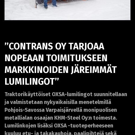
’’CONTRANS OY TARJOAA
NOPEAAN TOIMITUKSEEN
MARKKINOIDEN JÄREIMMÄT
LUMILINGOT’’
Traktorikäyttöiset OXSA-lumilingot suunnitellaan
ja valmistetaan nykyaikaisilla menetelmillä
Pohjois-Savossa Varpaisjärvellä monipuolisen
metallialan osaajan KHM-Steel Oy:n toimesta.
Lumilinkojen lisäksi OXSA -tuoteperheeseen
kuuluu etu- ja takakauhoja, paalipihtejä sekä