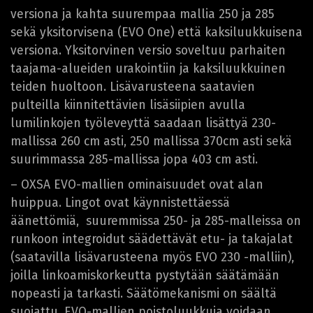
versiona ja kahta suurempaa mallia 250 ja 285
sekä yksitorvisena (EVO One) että kaksiluukkuisena
versiona. Yksitorvinen versio soveltuu parhaiten
taajama-alueiden urakointiin ja kaksiluukkuinen
teiden huoltoon. Lisävarusteena saatavien
pulteilla kiinnitettävien lisäsiipien avulla
lumilinkojen työleveyttä saadaan lisättyä 230-
mallissa 260 cm asti, 250 mallissa 370cm asti sekä
suurimmassa 285-mallissa jopa 403 cm asti.
– OXSA EVO-mallien ominaisuudet ovat alan
huippua. Lingot ovat käynnistettäessä
äänettömiä, suuremmissa 250- ja 285-malleissa on
runkoon integroidut säädettävät etu- ja takajalat
(saatavilla lisävarusteena myös EVO 230 -malliin),
joilla linkoamiskorkeutta pystytään säätämään
nopeasti ja tarkasti. Säätömekanismi on säältä
suojattu. EVO-mallien poistoluukkuja voidaan