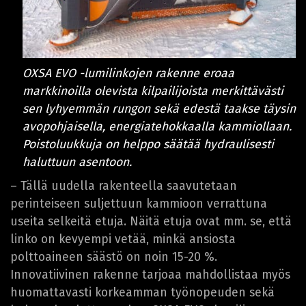
OXSA EVO -lumilinkojen rakenne eroaa
markkinoilla olevista kilpailijoista merkittävästi
sen lyhyemmän rungon sekä edestä taakse täysin
avopohjaisella, energiatehokkaalla kammiollaan.
Poistoluukkuja on helppo säätää hydraulisesti
haluttuun asentoon.
– Tällä uudella rakenteella saavutetaan
perinteiseen suljettuun kammioon verrattuna
useita selkeitä etuja. Näitä etuja ovat mm. se, että
linko on kevyempi vetää, minkä ansiosta
polttoaineen säästö on noin 15-20 %.
Innovatiivinen rakenne tarjoaa mahdollistaa myös
huomattavasti korkeamman työnopeuden sekä