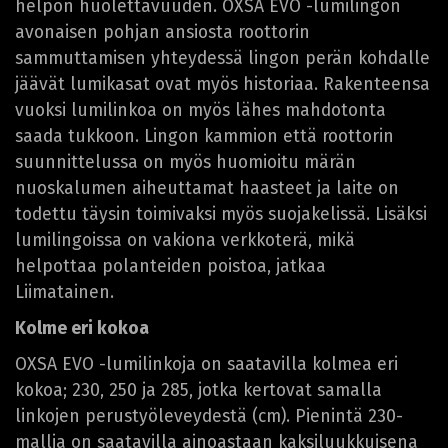
helpon huolettavuuden. OXSA EVO -lumilingon
avonaisen pohjan ansiosta roottorin
sammuttamisen yhteydessä lingon perän kohdalle
jäävät lumikasat ovat myös historiaa. Rakenteensa
vuoksi lumilinkoa on myös lähes mahdotonta
saada tukkoon. Lingon kammion että roottorin
suunnittelussa on myös huomioitu märän
nuoskalumen aiheuttamat haasteet ja laite on
todettu täysin toimivaksi myös suojakelissä. Lisäksi
lumilingoissa on vakiona verkkoterä, mikä
helpottaa polanteiden poistoa, jatkaa
Liimatainen.
Kolme eri kokoa
OXSA EVO -lumilinkoja on saatavilla kolmea eri
kokoa; 230, 250 ja 285, jotka kertovat samalla
linkojen perustyöleveydestä (cm). Pienintä 230-
mallia on saatavilla ainoastaan kaksiluukkuisena