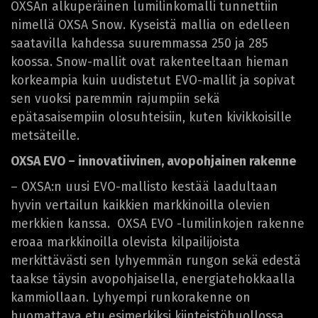
OXSAn alkuperäinen lumilinkomalli tunnettiin
nimellä OXSA Snow. Kyseistä mallia on edelleen
saatavilla kahdessa suuremmassa 250 ja 285
koossa. Snow-mallit ovat rakenteeltaan hieman
korkeampia kuin uudistetut EVO-mallit ja sopivat
sen vuoksi paremmin rajumpiin sekä
epätasaisempiin olosuhteisiin, kuten kivikkoisille
metsäteille.
OXSA EVO – innovatiivinen, avopohjainen rakenne
– OXSA:n uusi EVO-mallisto kestää laadultaan
hyvin vertailun kaikkien markkinoilla olevien
merkkien kanssa. OXSA EVO -lumilinkojen rakenne
eroaa markkinoilla olevista kilpailijoista
merkittävästi sen lyhyemmän rungon sekä edestä
taakse täysin avopohjaisella, energiatehokkaalla
kammiollaan. Lyhyempi runkorakenne on
huomattava etu esimerkiksi kiinteistöhuollossa.