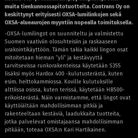
muita tienkunnossapitotuotteita. Contrans Oy on
keskittynyt erityisesti OXSA-lumilinkojen sekä
OXSA-alueaurojen myyntiin nopealla toimituksella.
-OXSA-lumilingot on suunniteltu ja valmistettu
Suomen vaativiin olosuhteisiin ja raskaaseen
urakointikäyttöön. Tämän takia kaikki lingon osat
mitoitetaan hieman ”yli” ja kestävyyttä
tarvitsevissa runkorakenteissa käytetään S355
lisäksi myös Hardox 400 -kulutusterästä, kuten
esim. heittokammiossa. Koville kulutuksille
alttiissa osissa, kuten terissä, käytetään HB500-
erikoisterästä. Näin varmistamme, että lingot ovat
käyttöiältään mahdollisimman pitkiä ja
rakenteeltaan kestäviä, laadukkaita tuotteita,
jotka palvelevat omistajaansa mahdollisimman
pitkään, toteaa OXSA:n Kari Hartikainen.