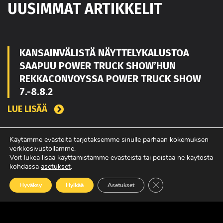
UUSIMMAT ARTIKKELIT
KANSAINVÄLISTÄ NÄYTTELYKALUSTOA
SAAPUU POWER TRUCK SHOW’HUN
REKKACONVOYSSA POWER TRUCK SHOW
7.-8.8.2
LUE LISÄÄ
Käytämme evästeitä tarjotaksemme sinulle parhaan kokemuksen
TOUKO KAAKKO VAHVISTAMAAN MATEKON
verkkosivustollamme.
Voit lukea lisää käyttämistämme evästeistä tai poistaa ne käytöstä
MYYNTIÄ PIRKANMAALLA
kohdassa
asetukset
.
LUE LISÄÄ
Sulje evästebanneri
Hyväksy
Hylkää
Asetukset
POWER TRUCK SHOW’SSA MUKANA