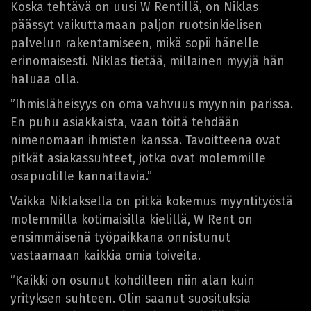
Koska tehtävä on uusi W Rentillä, on Niklas
päässyt vaikuttamaan paljon ruotsinkielisen
palvelun rakentamiseen, mikä sopii hänelle
erinomaisesti. Niklas tietää, millainen myyjä hän
haluaa olla.
”Ihmisläheisyys on oma vahvuus myynnin parissa.
En puhu asiakkaista, vaan töitä tehdään
nimenomaan ihmisten kanssa. Tavoitteena ovat
pitkät asiakassuhteet, jotka ovat molemmille
osapuolille kannattavia.”
Vaikka Niklaksella on pitkä kokemus myyntityöstä
molemmilla kotimaisilla kielillä, W Rent on
ensimmäisenä työpaikkana onnistunut
vastaamaan kaikkia omia toiveita.
”Kaikki on osunut kohdilleen niin alan kuin
yrityksen suhteen. Olin saanut suosituksia