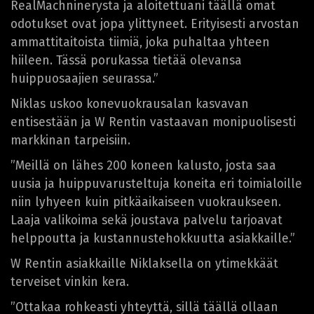
RealMachninerysta ja aloitettuani täällä omat
odotukset ovat jopa ylittyneet. Erityisesti arvostan
ammattitaitoista tiimiä, joka puhaltaa yhteen
hiileen. Tässä porukassa tietää olevansa
huippuosaajien seurassa.”
Niklas uskoo konevuokrausalan kasvavan
entisestään ja W Rentin vastaavan monipuolisesti
markkinan tarpeisiin.
”Meillä on lähes 200 koneen kalusto, josta saa
uusia ja huippuvarusteltuja koneita eri toimialoille
niin lyhyeen kuin pitkäaikaiseen vuokraukseen.
Laaja valikoima sekä joustava palvelu tarjoavat
helppoutta ja kustannustehokkuutta asiakkaille.”
W Rentin asiakkaille Niklaksella on ytimekkäät
terveiset vinkin kera.
”Ottakaa rohkeasti yhteyttä, sillä täällä ollaan