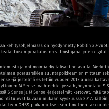
sa kehitysohjelmassa on hyödynnetty Robitin 30-vuoti
kealaatuisen porakaluston valmistajana, joten digitali
emusta ja optimointia digitalisaation avulla. Merkittävä
lmän porausreikien suuntapoikkeamien mittaamiseksi
ense -järjestelmä esiteltiin vuoden 2017 alussa kattav
ikäyttöinen M Sense -vaihtoehto, jossa hyödynnetään S 
missä S Sense ja M Sense -järjestelmät kertovat, mitä
mointi tulevat kuvaan mukaan syyskuussa 2017. Tällöin 
ralaitteen GNSS-paikannuksen senttimetrien tarkkuudel