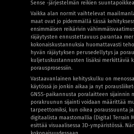
Sense -järjestelmän reikien suuntapoikke
Vaikka alan normit vaihtelevat maailmanl
maat ovat jo pidemmällä tässä kehitykses
ensimmäisen reikärivin vähimmäisvaatimus.
räjäytysten ennustettavuus parantaa merk
kokonaiskustannuksia huomattavasti teh
hyvän räjäytyksen perusedellytys ja poraus
kuljetuskustannusten lisäksi merkittäviä 
porausprosessiin.
Vastaavanlainen kehityskulku on menossa p
käytössä jo jonkin aikaa ja nyt porauslii
GNSS-paikannusta poralaitteen sijainnin mä
porakruunun sijainti voidaan määrittää m
tarpeettomiksi, kun oikea poraussuunta ja 
digitaalista maastomallia (Digital Terrain
esittää visuaalisessa 3D-ympäristössä. Näm
kokonaisuudessaan.