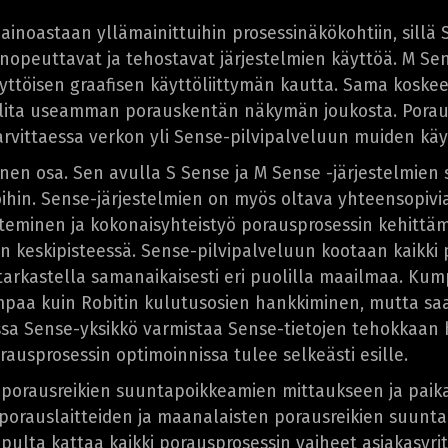
ainoastaan yllämainittuihin prosessinäkökohtiin, sillä 
 nopeuttavat ja tehostavat järjestelmien käyttöä. M Sen
yttöisen graafisen käyttöliittymän kautta. Sama koskee
valita useamman porauskentän näkymän joukosta. Porau
 tarvittaessa verkon yli Sense-pilvipalveluun muiden käyt
einen osa. Sen avulla S Sense ja M Sense -järjestelmi
oihin. Sense-järjestelmien on myös oltava yhteensopivi
teminen ja kokonaisyhteistyö porausprosessin kehittä
an keskipisteessä. Sense-pilvipalveluun kootaan kaikki
n tarkastella samanaikaisesti eri puolilla maailmaa. 
paa kuin Robitin kulutusosien hankkiminen, mutta saa
ssa Sense-yksikkö varmistaa Sense-tietojen tehokkaan
usprosessin optimoinnissa tulee selkeästi esille.
n porausreikien suuntapoikkeamien mittaukseen ja paik
porauslaitteiden ja maanalaisten porausreikien suunta
opulta kattaa kaikki porausprosessin vaiheet asiakasy