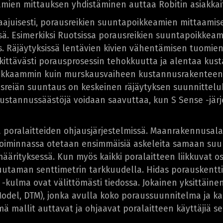
amien mittauksen yhdistäminen auttaa Robitin asiakkai
aajuisesti, porausreikien suuntapoikkeamien mittaami
sä. Esimerkiksi Ruotsissa porausreikien suuntapoikkea
 Räjäytyksissä lentävien kivien vähentämisen tuomien i
ittävästi porausprosessin tehokkuutta ja alentaa kust
okkaammin kuin murskausvaiheen kustannusrakenteen 
reiän suuntaus on keskeinen räjäytyksen suunnittelukri
kustannussäästöjä voidaan saavuttaa, kun S Sense -jär
oralaitteiden ohjausjärjestelmissä. Maanrakennusalall
ketoiminnassa otetaan ensimmäisiä askeleita samaan su
ärityksessä. Kun myös kaikki poralaitteen liikkuvat os
uutaman senttimetrin tarkkuudella. Hidas porauskentt
-kulma ovat välittömästi tiedossa. Jokainen yksittäinen
 Model, DTM), jonka avulla koko poraussuunnitelma ja kai
ä mallit auttavat ja ohjaavat poralaitteen käyttäjiä s