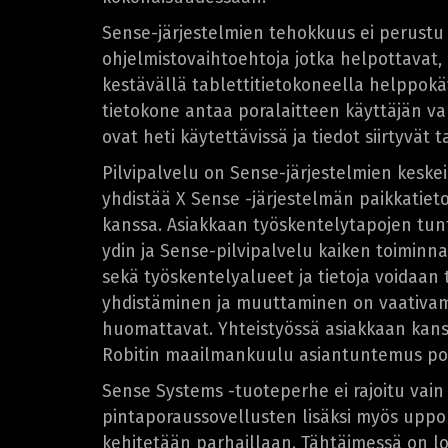
Sense-järjestelmien tehokkuus ei perustu 
ohjelmistovaihtoehtoja jotka helpottavat,
kestävällä tablettitietokoneella helppokä
tietokone antaa poralaitteen käyttäjän 
ovat heti käytettävissä ja tiedot siirtyvät
Pilvipalvelu on Sense-järjestelmien kesk
yhdistää X Sense -järjestelmän paikkatiet
kanssa. Asiakkaan työskentelytapojen tun
ydin ja Sense-pilvipalvelu kaiken toiminn
sekä työskentelyalueet ja tietoja voidaa
yhdistäminen ja muuttaminen on vaativam
huomattavat. Yhteistyössä asiakkaan kan
Robitin maailmankuulu asiantuntemus pora
Sense Systems -tuoteperhe ei rajoitu vai
pintaporaussovellusten lisäksi myös uppo
kehitetään parhaillaan. Tähtäimessä on l