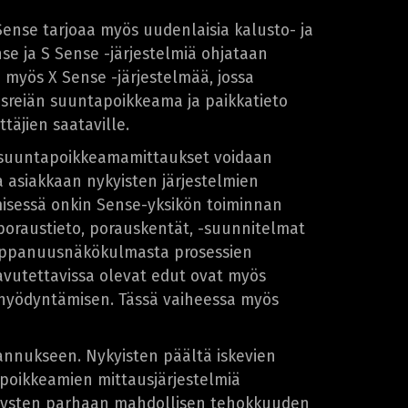
Sense tarjoaa myös uudenlaisia kalusto- ja
se ja S Sense -järjestelmiä ohjataan
 myös X Sense -järjestelmää, jossa
sreiän suuntapoikkeama ja paikkatieto
täjien saataville.
en suuntapoikkeamamittaukset voidaan
a asiakkaan nykyisten järjestelmien
misessä onkin Sense-yksikön toiminnan
 poraustieto, porauskentät, -suunnitelmat
Kumppanuusnäkökulmasta prosessien
vutettavissa olevat edut ovat myös
 hyödyntämisen. Tässä vaiheessa myös
annukseen. Nykyisten päältä iskevien
poikkeamien mittausjärjestelmiä
ritysten parhaan mahdollisen tehokkuuden