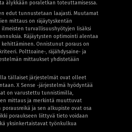
ta älykkään poraletkan toteuttamisessa.
sen edut tunnustetaan laajasti. Muutamat
mien mittaus on räjäytyskentän
lmeisten turvallisuushyötyjen lisäksi
annuksia. Räjäytysten optimointi alentaa
kehittäminen. Onnistunut poraus on
teeri. Polttoaine-, räjähdysaine- ja
jestelmän mittaukset yhdistetään
a tällaiset järjestelmät ovat olleet
untaan. X Sense -järjestelmä hyödyntää
at on varustettu tunnistimilla,
ien mittaus ja merkintä muuttuvat
 porausreikä ja sen alkupiste ovat osa
kki poraukseen liittyvä tieto voidaan
ekä yksinkertaistavat työnkulkua