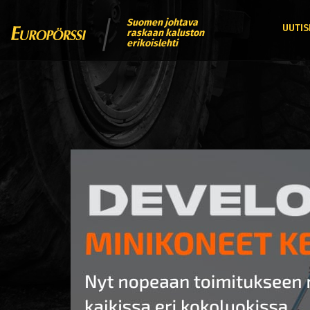
Suomen johtava
UUTIS
raskaan kaluston
erikoislehti