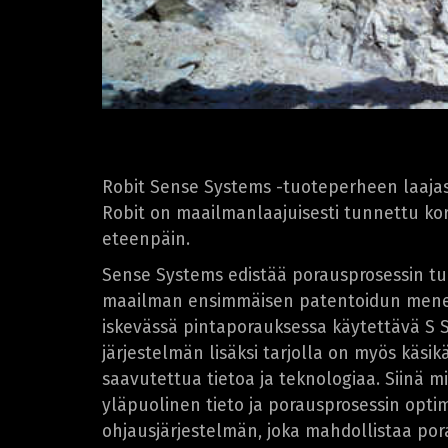
Robit Sense Systems -tuoteperheen laajas
Robit on maailmanlaajuisesti tunnettu kor
eteenpäin.
Sense Systems edistää porausprosessin tunt
maailman ensimmäisen patentoidun menete
iskevässä pintaporauksessa käytettävä S S
järjestelmän lisäksi tarjolla on myös käs
saavutettua tietoa ja teknologiaa. Siinä 
yläpuolinen tieto ja porausprosessin opti
ohjausjärjestelmän, joka mahdollistaa po