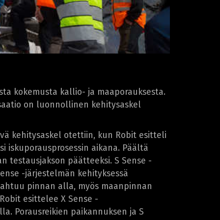
sta kokemusta kallio- ja maaporauksesta.
saatio on luonnollinen kehitysaskel
 kehitysaskel otettiin, kun Robit esitteli
 iskuporausprosessin aikana. Päältä
an testausjakson päätteeksi. S Sense -
Sense -järjestelmän kehityksessä
 tapahtuu pinnan alla, myös maanpinnan
Robit esittelee X Sense -
la. Porausreikien paikannuksen ja S