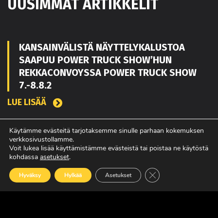
UUSIMMAT ARTIKKELIT
KANSAINVÄLISTÄ NÄYTTELYKALUSTOA
SAAPUU POWER TRUCK SHOW’HUN
REKKACONVOYSSA POWER TRUCK SHOW
7.-8.8.2
LUE LISÄÄ
Käytämme evästeitä tarjotaksemme sinulle parhaan kokemuksen
verkkosivustollamme.
TOUKO KAAKKO VAHVISTAMAAN MATEKON
Voit lukea lisää käyttämistämme evästeistä tai poistaa ne käytöstä
MYYNTIÄ PIRKANMAALLA
kohdassa
asetukset
.
LUE LISÄÄ
Sulje evästebanneri
Hyväksy
Hylkää
Asetukset
POWER TRUCK SHOW’SSA MUKANA