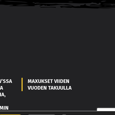
W’SSA
MAXUKSET VIIDEN
TA
VUODEN TAKUULLA
IA,
MIN