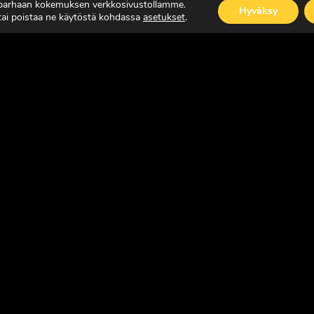
 parhaan kokemuksen verkkosivustollamme.
Hyväksy
 tai poistaa ne käytöstä kohdassa
asetukset
.
ISÄÄ
LUE LISÄÄ
SUOMEN JOHTAVA RASKAAN KALUSTON ERIK
Copyright © Faktavisa Oy / Europörssi 2017. All Rights Reserv