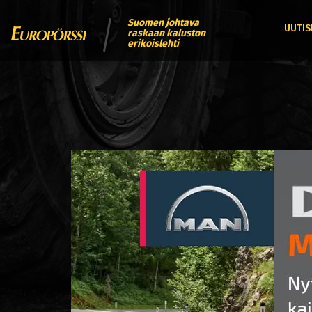
Suomen johtava
UUTIS
raskaan kaluston
erikoislehti