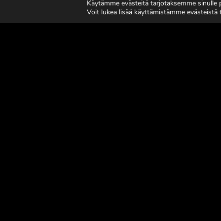
Käytämme evästeitä tarjotaksemme sinulle
7.-8.8.2
Voit lukea lisää käyttämistämme evästeistä
LUE LISÄÄ
LUE L