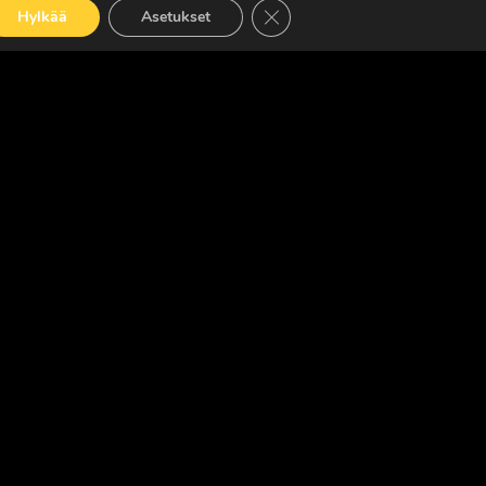
Sulje evästebanneri
Hylkää
Asetukset
LUE LISÄÄ
OISLEHTI
ed. · Madeby:
VÄRIKÄS