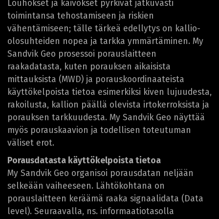
Louhokset ja kaivokset pyrkivät jatkuvasti
toimintansa tehostamiseen ja riskien
vähentämiseen; tälle tärkeä edellytys on kallio-
olosuhteiden nopea ja tarkka ymmärtäminen. My
Sandvik Geo prosessoi porauslaitteen
raakadatasta, kuten porauksen aikaisista
mittauksista (MWD) ja porauskoordinaateista
käyttökelpoista tietoa esimerkiksi kiven lujuudesta,
rakoilusta, kallion päällä olevista irtokerroksista ja
porauksen tarkkuudesta. My Sandvik Geo näyttää
myös porauskaavion ja todellisen toteutuman
väliset erot.
Porausdatasta käyttökelpoista tietoa
My Sandvik Geo organisoi porausdatan neljään
selkeään vaiheeseen. Lähtökohtana on
porauslaitteen keräämä raaka signaalidata (Data
level). Seuraavalla, ns. informaatiotasolla