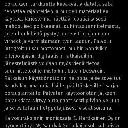
porauksen tarkkuutta kuvaavalla datalla sekä
tehostaa räjähteiden ja muiden materiaalien
käyttöä. Järjestelmä näyttää reaaliaikaisesti
mahdolliset poikkeamat louhintasuunnitelmasta,
joten henkilöstö pystyy nopeasti korjaamaan
virheet ja varmistamaan työn laadun. Palvelu
integroituu saumattomasti muihin Sandvikin
pilvipohjaisiin digitaalisiin ratkaisuihin.
Järjestelmästä voidaan myös viedä tietoa
suunnitteluohjelmistoihin, kuten Deswikiin.
Ratkaisun käyttöönotto on helppoa ja se soveltuu
Sandvikin maanpäällisille, päältäiskeville i-sarjan
porauslaitteille. Palvelun käyttöönoton jälkeen
porausdata siirtyy automaattisesti pilvipalveluun,
ja se esitetään helppotajuisesti visualisoituna.
Kaivosurakoinnin moniosaaja E. Hartikainen Oy on
hyödyntänyt My Sandvik Geoa kaivosolosuhteissa