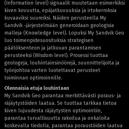
(Information level) signaalit muutetaan esimerkiksi
kiven kovuutta, epäjatkuvuuksia ja irtokerroksia
kuvaaviksi suureiksi. Näiden perusteella My
Sandvik -järjestelmään generoidaan geologisia
malleja (Knowledge level). Lopuksi My Sandvik Geo
luo toimenpidesuosituksia strategisen
päätöksenteon ja jatkuvan parantamisen
perusteeksi (Wisdom level). Prosessi tuottaa
geologeja, louhintainsinöörejä, suunnittelijoita ja
työnjohtoa varten luotettavat perusteet
toiminnan optimoinnille.
Olennaisia etuja louhintaan
My Sandvik Geo parantaa merkittävästi poraus- ja
räjäytystöiden laatua. Se tuottaa tarkkaa tietoa
kiven lujuudesta räjäytysten optimointiin,
parantaa turvallisuutta rakoilua ja onkaloita
koskevalla tiedolla, parantaa poraustöiden laatua