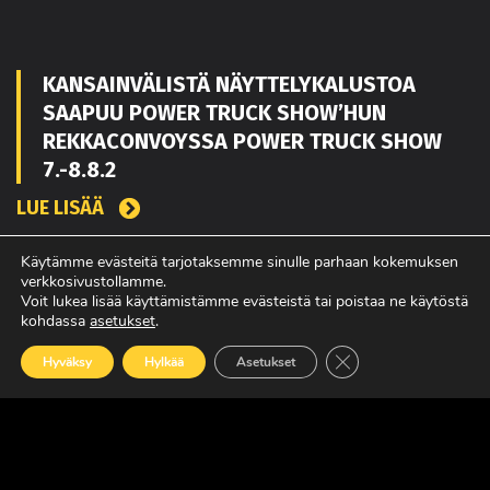
KANSAINVÄLISTÄ NÄYTTELYKALUSTOA
SAAPUU POWER TRUCK SHOW’HUN
REKKACONVOYSSA POWER TRUCK SHOW
7.-8.8.2
LUE LISÄÄ
Käytämme evästeitä tarjotaksemme sinulle parhaan kokemuksen
verkkosivustollamme.
TOUKO KAAKKO VAHVISTAMAAN MATEKON
Voit lukea lisää käyttämistämme evästeistä tai poistaa ne käytöstä
kohdassa
asetukset
.
MYYNTIÄ PIRKANMAALLA
Sulje evästebanneri
LUE LISÄÄ
Hyväksy
Hylkää
Asetukset
POWER TRUCK SHOW’SSA MUKANA
AMERIKASTA PALAAVA BLUE SCANIA,